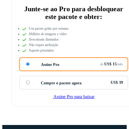
Junte-se ao Pro para desbloquear
este pacote e obter:
Um pacote grátis por semana
Milhões de imagens e vídeo
Downloads ilimitados
Não requer atribuição
Suporte prioritário
US$ 15
de
/mês
Assine Pro
US$ 39
Compre o pacote agora
Assine Pro para baixar