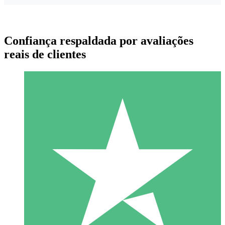
Confiança respaldada por avaliações
reais de clientes
Pacotes de Créditos Individuais
Pague conforme o uso com créditos de download. Sem
compromisso mensal.
1 Download
10
US$
00