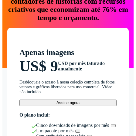
contadores de histórias com recursos
criativos que economizam até 76% em
tempo e orçamento.
Apenas imagens
US$ 9
USD por mês faturado
anualmente
Desbloqueie o acesso à nossa coleção completa de fotos,
vetores e gráficos liberados para uso comercial. Vídeo
não incluído.
Assine agora
O plano inclui:
Cinco downloads de imagens por mês
Um pacote por mês