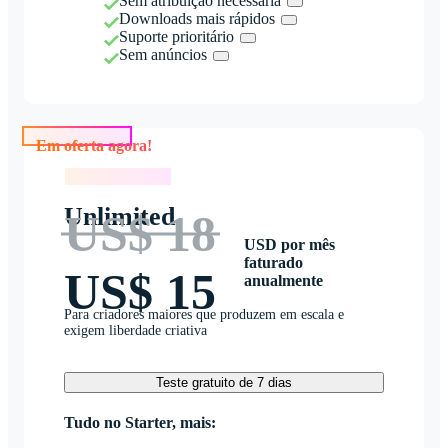
Sem atribuição necessária
Downloads mais rápidos
Suporte prioritário
Sem anúncios
Em oferta agora!
Em oferta agora!
Unlimited
US$ 18
USD por mês
faturado
US$ 15
anualmente
Para criadores maiores que produzem em escala e
exigem liberdade criativa
Teste gratuito de 7 dias
Tudo no Starter, mais: