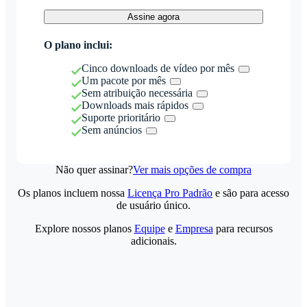
Assine agora
O plano inclui:
Cinco downloads de vídeo por mês
Um pacote por mês
Sem atribuição necessária
Downloads mais rápidos
Suporte prioritário
Sem anúncios
Não quer assinar?
Ver mais opções de compra
Os planos incluem nossa
Licença Pro Padrão
e são para acesso
de usuário único.
Explore nossos planos
Equipe
e
Empresa
para recursos
adicionais.