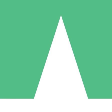
Pacotes de Créditos Individuais
gue conforme o uso com créditos de download. Sem compromisso mens
1 Download
5 Downloads
10 Downloads
10
15
20
US$
00
US$
00
US$
00