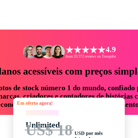
4.9
from 33.572 reviews on Trustpilot
lanos acessíveis com preços simpl
otos de stock número 1 do mundo, confiado 
rcas, criadores e contadores de histórias 
Em oferta agora!
economizam até 76% em tempo e orçamento
Em oferta agora!
Unlimited
US$ 18
USD por mês