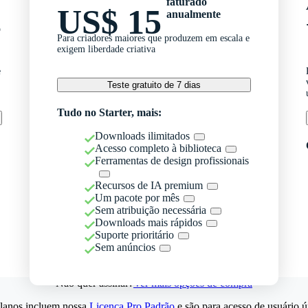
faturado
US$ 15
anualmente
o
Para criadores maiores que produzem em escala e
exigem liberdade criativa
e
Teste gratuito de 7 dias
Tudo no Starter, mais:
Downloads ilimitados
Acesso completo à biblioteca
Ferramentas de design profissionais
Recursos de IA premium
Um pacote por mês
Sem atribuição necessária
Downloads mais rápidos
Suporte prioritário
Sem anúncios
Não quer assinar?
Ver mais opções de compra
lanos incluem nossa
Licença Pro Padrão
e são para acesso de usuário ú