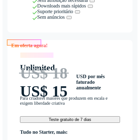
Sem atribuição necessária
Downloads mais rápidos
Suporte prioritário
Sem anúncios
Em oferta agora!
Em oferta agora!
Unlimited
US$ 18
USD por mês
faturado
US$ 15
anualmente
Para criadores maiores que produzem em escala e
exigem liberdade criativa
Teste gratuito de 7 dias
Tudo no Starter, mais: