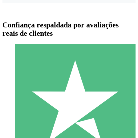
Confiança respaldada por avaliações
reais de clientes
Pacotes de Créditos Individuais
Pague conforme o uso com créditos de download. Sem
compromisso mensal.
1 Download
10
US$
00