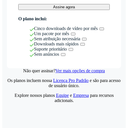
Assine agora
O plano inclui:
Cinco downloads de vídeo por mês
Um pacote por mês
Sem atribuição necessária
Downloads mais rápidos
Suporte prioritário
Sem anúncios
Não quer assinar?
Ver mais opções de compra
Os planos incluem nossa
Licença Pro Padrão
e são para acesso
de usuário único.
Explore nossos planos
Equipe
e
Empresa
para recursos
adicionais.