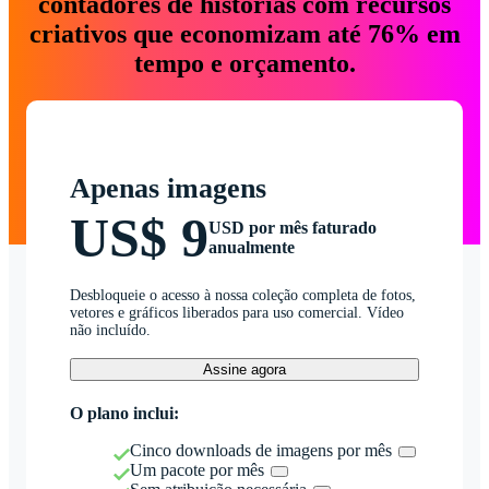
contadores de histórias com recursos
criativos que economizam até 76% em
tempo e orçamento.
Apenas imagens
US$ 9
USD por mês faturado
anualmente
Desbloqueie o acesso à nossa coleção completa de fotos,
vetores e gráficos liberados para uso comercial. Vídeo
não incluído.
Assine agora
O plano inclui:
Cinco downloads de imagens por mês
Um pacote por mês