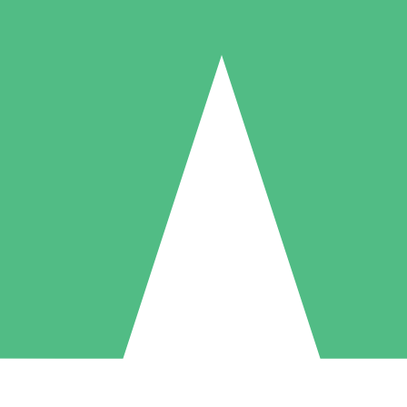
Pacotes de Créditos Individuais
gue conforme o uso com créditos de download. Sem compromisso mens
1 Download
5 Downloads
10 Downloads
10
15
20
US$
00
US$
00
US$
00