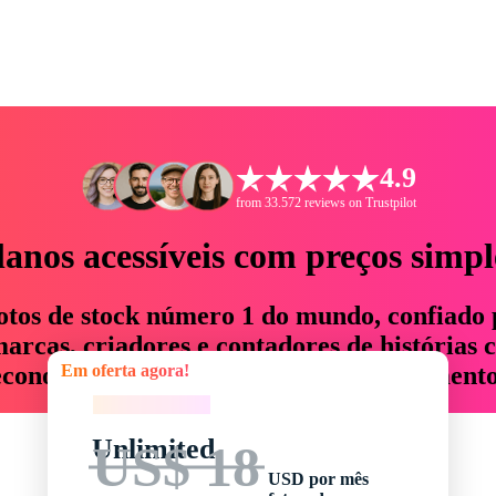
4.9
from 33.572 reviews on Trustpilot
lanos acessíveis com preços simpl
otos de stock número 1 do mundo, confiado 
rcas, criadores e contadores de histórias 
Em oferta agora!
economizam até 76% em tempo e orçamento
Em oferta agora!
Unlimited
US$ 18
USD por mês