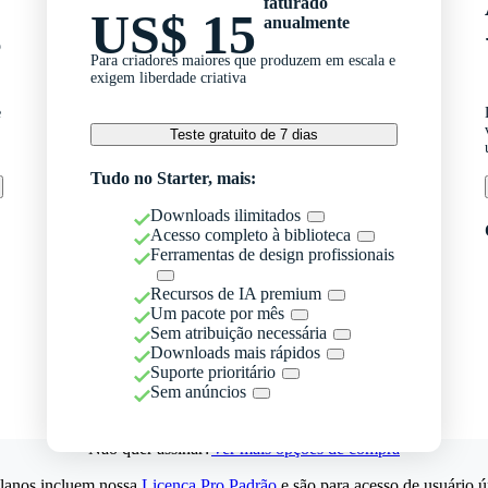
faturado
US$ 15
anualmente
o
Para criadores maiores que produzem em escala e
exigem liberdade criativa
e
Teste gratuito de 7 dias
Tudo no Starter, mais:
Downloads ilimitados
Acesso completo à biblioteca
Ferramentas de design profissionais
Recursos de IA premium
Um pacote por mês
Sem atribuição necessária
Downloads mais rápidos
Suporte prioritário
Sem anúncios
Não quer assinar?
Ver mais opções de compra
lanos incluem nossa
Licença Pro Padrão
e são para acesso de usuário ú