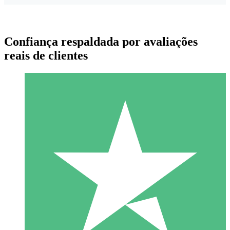
Confiança respaldada por avaliações
reais de clientes
Pacotes de Créditos Individuais
Pague conforme o uso com créditos de download. Sem
compromisso mensal.
1 Download
10
US$
00