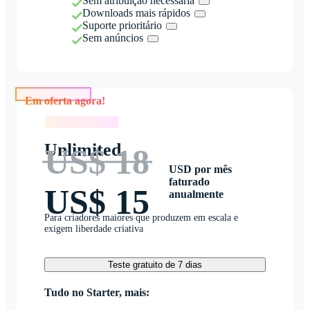
Sem atribuição necessária
Downloads mais rápidos
Suporte prioritário
Sem anúncios
Em oferta agora!
Em oferta agora!
Unlimited
US$ 18
USD por mês
faturado
US$ 15
anualmente
Para criadores maiores que produzem em escala e
exigem liberdade criativa
Teste gratuito de 7 dias
Tudo no Starter, mais: