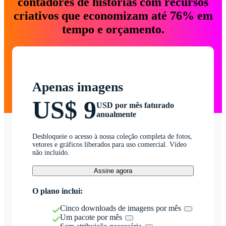
contadores de histórias com recursos
criativos que economizam até 76% em
tempo e orçamento.
Apenas imagens
US$ 9
USD por mês faturado
anualmente
Desbloqueie o acesso à nossa coleção completa de fotos,
vetores e gráficos liberados para uso comercial. Vídeo
não incluído.
Assine agora
O plano inclui:
Cinco downloads de imagens por mês
Um pacote por mês