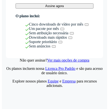
Assine agora
O plano inclui:
Cinco downloads de vídeo por mês
Um pacote por mês
Sem atribuição necessária
Downloads mais rápidos
Suporte prioritário
Sem anúncios
Não quer assinar?
Ver mais opções de compra
Os planos incluem nossa
Licença Pro Padrão
e são para acesso
de usuário único.
Explore nossos planos
Equipe
e
Empresa
para recursos
adicionais.