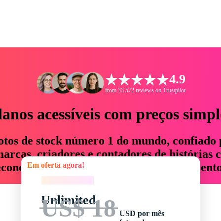
4.9
from 33.572 reviews on Trustpilot
lanos acessíveis com preços simpl
otos de stock número 1 do mundo, confiado 
rcas, criadores e contadores de histórias 
Em oferta agora!
economizam até 76% em tempo e orçamento
Em oferta agora!
Unlimited
US$ 18
USD por mês