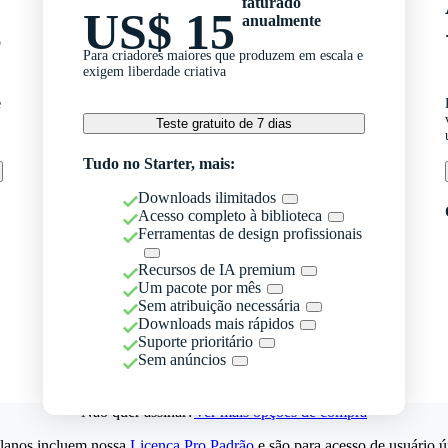
faturado
US$ 15
anualmente
o
Para criadores maiores que produzem em escala e
exigem liberdade criativa
e
Teste gratuito de 7 dias
Tudo no Starter, mais:
Downloads ilimitados
Acesso completo à biblioteca
Ferramentas de design profissionais
Recursos de IA premium
Um pacote por mês
Sem atribuição necessária
Downloads mais rápidos
Suporte prioritário
Sem anúncios
Não quer assinar?
Ver mais opções de compra
lanos incluem nossa
Licença Pro Padrão
e são para acesso de usuário ú