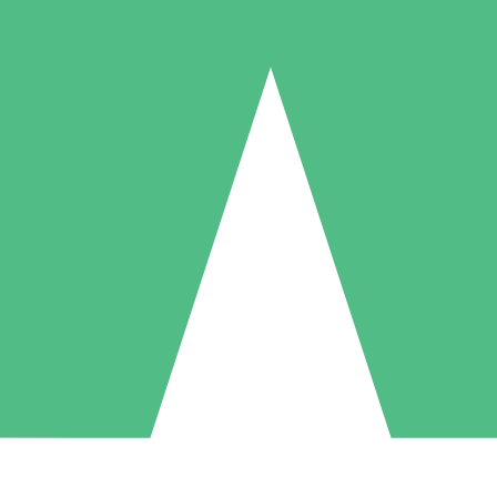
Pacotes de Créditos Individuais
gue conforme o uso com créditos de download. Sem compromisso mens
1 Download
5 Downloads
10 Downloads
10
15
20
US$
00
US$
00
US$
00