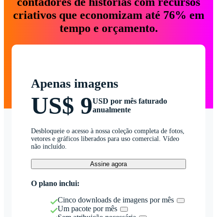
contadores de histórias com recursos
criativos que economizam até 76% em
tempo e orçamento.
Apenas imagens
US$ 9
USD por mês faturado
anualmente
Desbloqueie o acesso à nossa coleção completa de fotos,
vetores e gráficos liberados para uso comercial. Vídeo
não incluído.
Assine agora
O plano inclui:
Cinco downloads de imagens por mês
Um pacote por mês