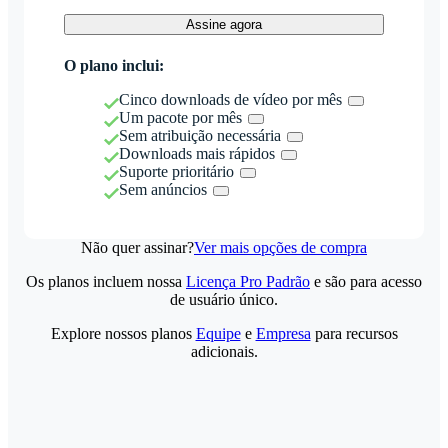
Assine agora
O plano inclui:
Cinco downloads de vídeo por mês
Um pacote por mês
Sem atribuição necessária
Downloads mais rápidos
Suporte prioritário
Sem anúncios
Não quer assinar?
Ver mais opções de compra
Os planos incluem nossa
Licença Pro Padrão
e são para acesso
de usuário único.
Explore nossos planos
Equipe
e
Empresa
para recursos
adicionais.