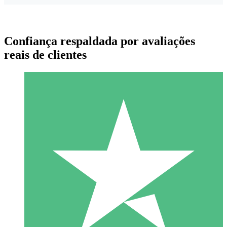
Confiança respaldada por avaliações
reais de clientes
Pacotes de Créditos Individuais
Pague conforme o uso com créditos de download. Sem
compromisso mensal.
1 Download
10
US$
00