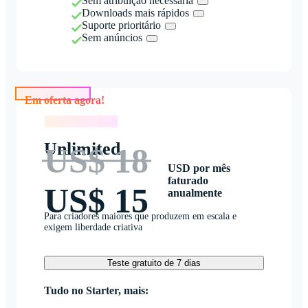
Sem atribuição necessária
Downloads mais rápidos
Suporte prioritário
Sem anúncios
Em oferta agora!
Em oferta agora!
Unlimited
US$ 18
USD por mês
faturado
US$ 15
anualmente
Para criadores maiores que produzem em escala e
exigem liberdade criativa
Teste gratuito de 7 dias
Tudo no Starter, mais: