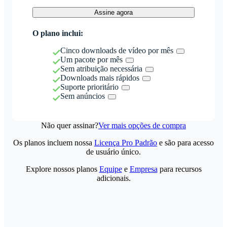
Assine agora
O plano inclui:
Cinco downloads de vídeo por mês
Um pacote por mês
Sem atribuição necessária
Downloads mais rápidos
Suporte prioritário
Sem anúncios
Não quer assinar?
Ver mais opções de compra
Os planos incluem nossa
Licença Pro Padrão
e são para acesso
de usuário único.
Explore nossos planos
Equipe
e
Empresa
para recursos
adicionais.