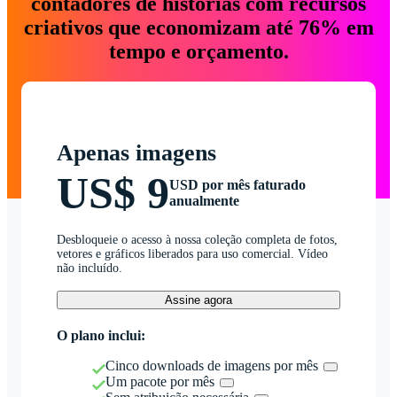
contadores de histórias com recursos
criativos que economizam até 76% em
tempo e orçamento.
Apenas imagens
US$ 9
USD por mês faturado
anualmente
Desbloqueie o acesso à nossa coleção completa de fotos,
vetores e gráficos liberados para uso comercial. Vídeo
não incluído.
Assine agora
O plano inclui:
Cinco downloads de imagens por mês
Um pacote por mês