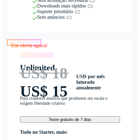
Sem atribuição necessária
Downloads mais rápidos
Suporte prioritário
Sem anúncios
Em oferta agora!
Em oferta agora!
Unlimited
US$ 18
USD por mês
faturado
US$ 15
anualmente
Para criadores maiores que produzem em escala e
exigem liberdade criativa
Teste gratuito de 7 dias
Tudo no Starter, mais: