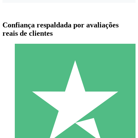
Confiança respaldada por avaliações
reais de clientes
Pacotes de Créditos Individuais
Pague conforme o uso com créditos de download. Sem
compromisso mensal.
1 Download
10
US$
00