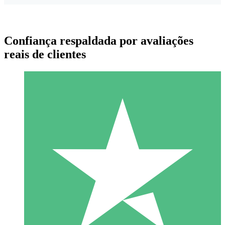
Confiança respaldada por avaliações
reais de clientes
Pacotes de Créditos Individuais
Pague conforme o uso com créditos de download. Sem
compromisso mensal.
1 Download
10
US$
00