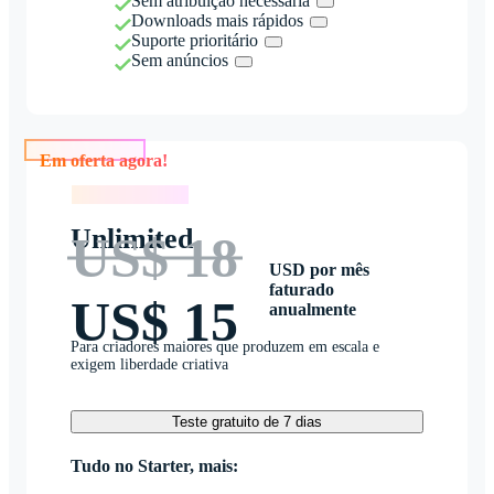
Sem atribuição necessária
Downloads mais rápidos
Suporte prioritário
Sem anúncios
Em oferta agora!
Em oferta agora!
Unlimited
US$ 18
USD por mês
faturado
US$ 15
anualmente
Para criadores maiores que produzem em escala e
exigem liberdade criativa
Teste gratuito de 7 dias
Tudo no Starter, mais: