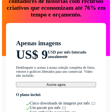
contadores de histórias com recursos
criativos que economizam até 76% em
tempo e orçamento.
Apenas imagens
US$ 9
USD por mês faturado
anualmente
Desbloqueie o acesso à nossa coleção completa de fotos,
vetores e gráficos liberados para uso comercial. Vídeo
não incluído.
Assine agora
O plano inclui:
Cinco downloads de imagens por mês
Um pacote por mês