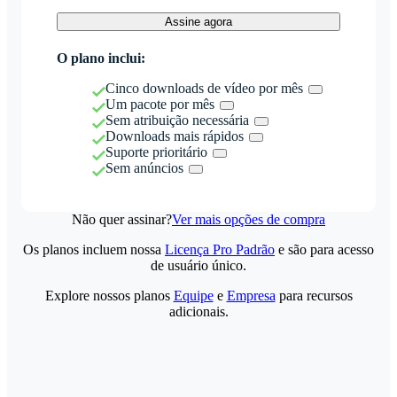
Assine agora
O plano inclui:
Cinco downloads de vídeo por mês
Um pacote por mês
Sem atribuição necessária
Downloads mais rápidos
Suporte prioritário
Sem anúncios
Não quer assinar?
Ver mais opções de compra
Os planos incluem nossa
Licença Pro Padrão
e são para acesso
de usuário único.
Explore nossos planos
Equipe
e
Empresa
para recursos
adicionais.