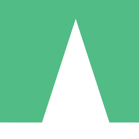
Pacotes de Créditos Individuais
gue conforme o uso com créditos de download. Sem compromisso mens
1 Download
5 Downloads
10 Downloads
10
15
20
US$
00
US$
00
US$
00