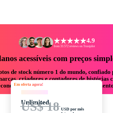
4.9
from 33.572 reviews on Trustpilot
lanos acessíveis com preços simpl
otos de stock número 1 do mundo, confiado 
rcas, criadores e contadores de histórias 
Em oferta agora!
economizam até 76% em tempo e orçamento
Em oferta agora!
Unlimited
US$ 18
USD por mês