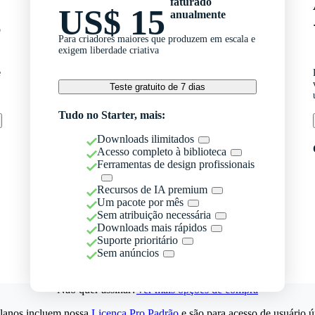
faturado
US$ 15
anualmente
o
Para criadores maiores que produzem em escala e
exigem liberdade criativa
e
Teste gratuito de 7 dias
Tudo no Starter, mais:
Downloads ilimitados
Acesso completo à biblioteca
Ferramentas de design profissionais
Recursos de IA premium
Um pacote por mês
Sem atribuição necessária
Downloads mais rápidos
Suporte prioritário
Sem anúncios
Não quer assinar?
Ver mais opções de compra
lanos incluem nossa
Licença Pro Padrão
e são para acesso de usuário ú