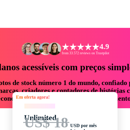
4.9
from 33.572 reviews on Trustpilot
lanos acessíveis com preços simpl
otos de stock número 1 do mundo, confiado 
rcas, criadores e contadores de histórias 
Em oferta agora!
economizam até 76% em tempo e orçamento
Em oferta agora!
Unlimited
US$ 18
USD por mês