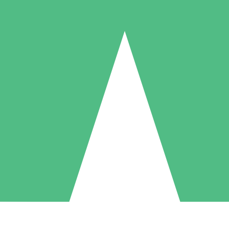
Pacotes de Créditos Individuais
gue conforme o uso com créditos de download. Sem compromisso mens
1 Download
5 Downloads
10 Downloads
10
15
20
US$
00
US$
00
US$
00