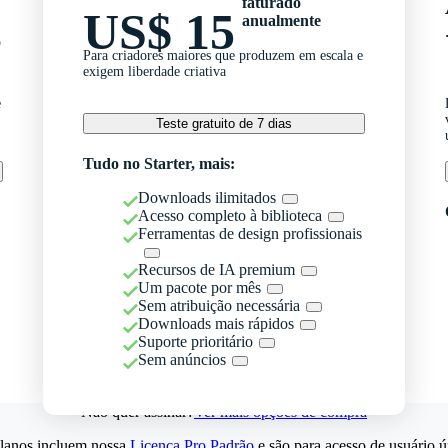
faturado
US$ 15
anualmente
o
Para criadores maiores que produzem em escala e
exigem liberdade criativa
e
Teste gratuito de 7 dias
Tudo no Starter, mais:
Downloads ilimitados
Acesso completo à biblioteca
Ferramentas de design profissionais
Recursos de IA premium
Um pacote por mês
Sem atribuição necessária
Downloads mais rápidos
Suporte prioritário
Sem anúncios
Não quer assinar?
Ver mais opções de compra
lanos incluem nossa
Licença Pro Padrão
e são para acesso de usuário ú