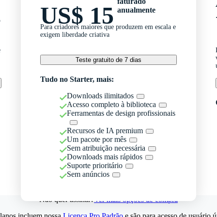
faturado
US$ 15
anualmente
o
Para criadores maiores que produzem em escala e
exigem liberdade criativa
e
Teste gratuito de 7 dias
Tudo no Starter, mais:
Downloads ilimitados
Acesso completo à biblioteca
Ferramentas de design profissionais
Recursos de IA premium
Um pacote por mês
Sem atribuição necessária
Downloads mais rápidos
Suporte prioritário
Sem anúncios
Não quer assinar?
Ver mais opções de compra
lanos incluem nossa
Licença Pro Padrão
e são para acesso de usuário ú