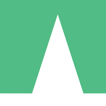
Pacotes de Créditos Individuais
gue conforme o uso com créditos de download. Sem compromisso mens
1 Download
5 Downloads
10 Downloads
10
15
20
US$
00
US$
00
US$
00