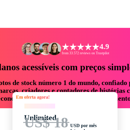
4.9
from 33.572 reviews on Trustpilot
lanos acessíveis com preços simpl
otos de stock número 1 do mundo, confiado 
rcas, criadores e contadores de histórias 
Em oferta agora!
economizam até 76% em tempo e orçamento
Em oferta agora!
Unlimited
US$ 18
USD por mês