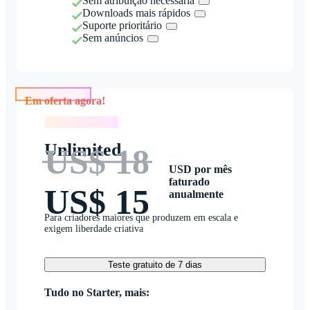
Sem atribuição necessária
Downloads mais rápidos
Suporte prioritário
Sem anúncios
Em oferta agora!
Em oferta agora!
Unlimited
US$ 18
USD por mês
faturado
US$ 15
anualmente
Para criadores maiores que produzem em escala e
exigem liberdade criativa
Teste gratuito de 7 dias
Tudo no Starter, mais: