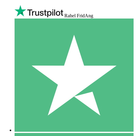
Rahel FridAng