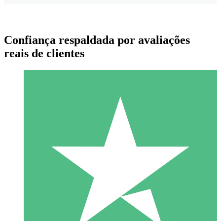
Confiança respaldada por avaliações
reais de clientes
Pacotes de Créditos Individuais
Pague conforme o uso com créditos de download. Sem
compromisso mensal.
1 Download
10
US$
00