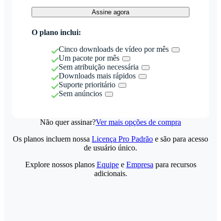
Assine agora
O plano inclui:
Cinco downloads de vídeo por mês
Um pacote por mês
Sem atribuição necessária
Downloads mais rápidos
Suporte prioritário
Sem anúncios
Não quer assinar?
Ver mais opções de compra
Os planos incluem nossa
Licença Pro Padrão
e são para acesso
de usuário único.
Explore nossos planos
Equipe
e
Empresa
para recursos
adicionais.