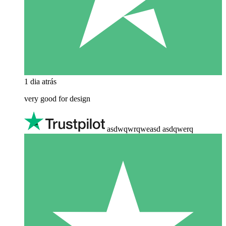
1 dia atrás
very good for design
asdwqwrqweasd asdqwerq