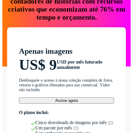
contadores de histórias com recursos
criativos que economizam até 76% em
tempo e orçamento.
Apenas imagens
US$ 9
USD por mês faturado
anualmente
Desbloqueie o acesso à nossa coleção completa de fotos,
vetores e gráficos liberados para uso comercial. Vídeo
não incluído.
Assine agora
O plano inclui:
Cinco downloads de imagens por mês
Um pacote por mês