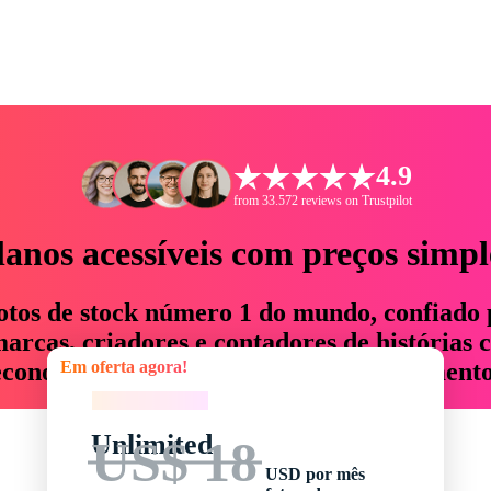
4.9
from 33.572 reviews on Trustpilot
lanos acessíveis com preços simpl
otos de stock número 1 do mundo, confiado 
rcas, criadores e contadores de histórias 
Em oferta agora!
economizam até 76% em tempo e orçamento
Em oferta agora!
Unlimited
US$ 18
USD por mês