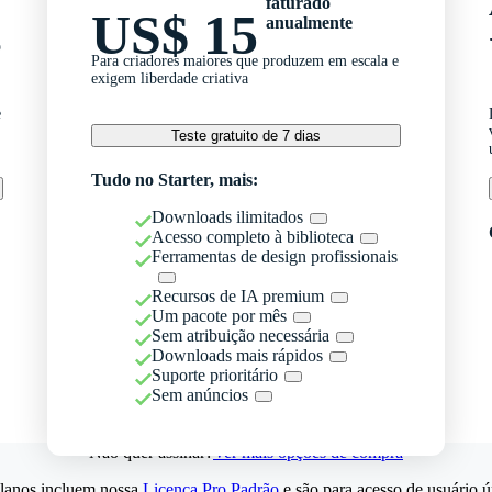
faturado
US$ 15
anualmente
o
Para criadores maiores que produzem em escala e
exigem liberdade criativa
e
Teste gratuito de 7 dias
Tudo no Starter, mais:
Downloads ilimitados
Acesso completo à biblioteca
Ferramentas de design profissionais
Recursos de IA premium
Um pacote por mês
Sem atribuição necessária
Downloads mais rápidos
Suporte prioritário
Sem anúncios
Não quer assinar?
Ver mais opções de compra
lanos incluem nossa
Licença Pro Padrão
e são para acesso de usuário ú