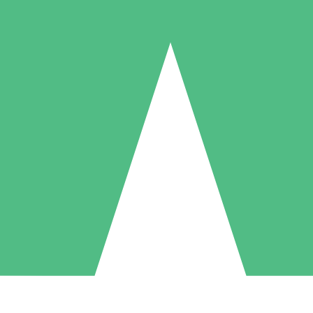
Pacotes de Créditos Individuais
gue conforme o uso com créditos de download. Sem compromisso mens
1 Download
5 Downloads
10 Downloads
10
15
20
US$
00
US$
00
US$
00