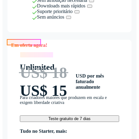
Sem atribuição necessária
Downloads mais rápidos
Suporte prioritário
Sem anúncios
Em oferta agora!
Em oferta agora!
Unlimited
US$ 18
USD por mês
faturado
US$ 15
anualmente
Para criadores maiores que produzem em escala e
exigem liberdade criativa
Teste gratuito de 7 dias
Tudo no Starter, mais: