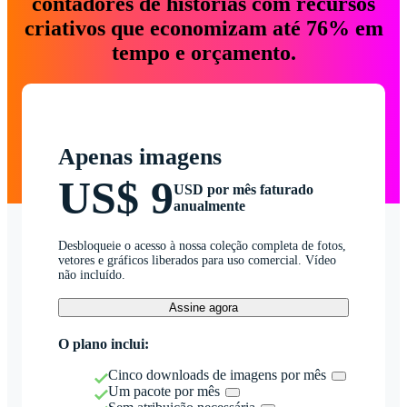
contadores de histórias com recursos
criativos que economizam até 76% em
tempo e orçamento.
Apenas imagens
US$ 9
USD por mês faturado
anualmente
Desbloqueie o acesso à nossa coleção completa de fotos,
vetores e gráficos liberados para uso comercial. Vídeo
não incluído.
Assine agora
O plano inclui:
Cinco downloads de imagens por mês
Um pacote por mês