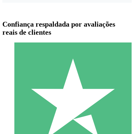
Confiança respaldada por avaliações
reais de clientes
Pacotes de Créditos Individuais
Pague conforme o uso com créditos de download. Sem
compromisso mensal.
1 Download
10
US$
00