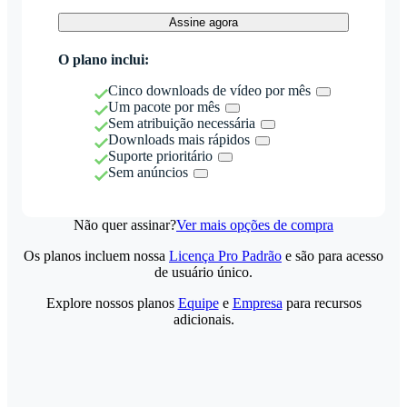
Assine agora
O plano inclui:
Cinco downloads de vídeo por mês
Um pacote por mês
Sem atribuição necessária
Downloads mais rápidos
Suporte prioritário
Sem anúncios
Não quer assinar?
Ver mais opções de compra
Os planos incluem nossa
Licença Pro Padrão
e são para acesso
de usuário único.
Explore nossos planos
Equipe
e
Empresa
para recursos
adicionais.