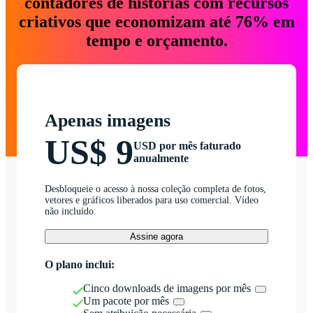
contadores de histórias com recursos
criativos que economizam até 76% em
tempo e orçamento.
Apenas imagens
US$ 9
USD por mês faturado
anualmente
Desbloqueie o acesso à nossa coleção completa de fotos,
vetores e gráficos liberados para uso comercial. Vídeo
não incluído.
Assine agora
O plano inclui:
Cinco downloads de imagens por mês
Um pacote por mês