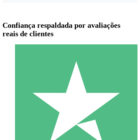
Confiança respaldada por avaliações
reais de clientes
Pacotes de Créditos Individuais
Pague conforme o uso com créditos de download. Sem
compromisso mensal.
1 Download
10
US$
00