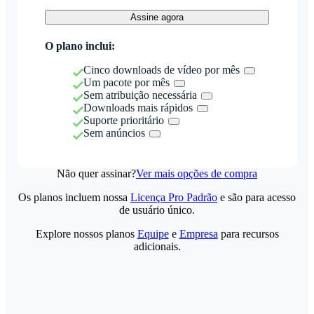
Assine agora
O plano inclui:
Cinco downloads de vídeo por mês
Um pacote por mês
Sem atribuição necessária
Downloads mais rápidos
Suporte prioritário
Sem anúncios
Não quer assinar?
Ver mais opções de compra
Os planos incluem nossa
Licença Pro Padrão
e são para acesso
de usuário único.
Explore nossos planos
Equipe
e
Empresa
para recursos
adicionais.