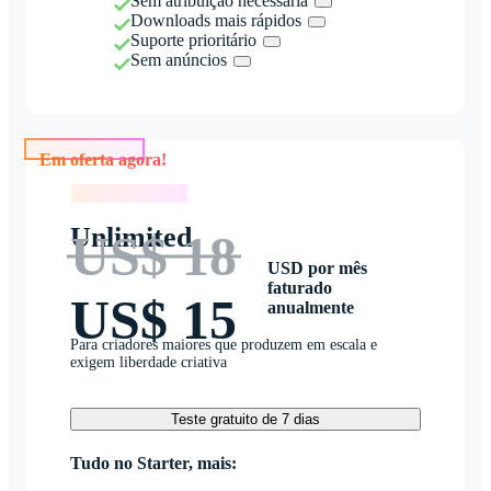
Sem atribuição necessária
Downloads mais rápidos
Suporte prioritário
Sem anúncios
Em oferta agora!
Em oferta agora!
Unlimited
US$ 18
USD por mês
faturado
US$ 15
anualmente
Para criadores maiores que produzem em escala e
exigem liberdade criativa
Teste gratuito de 7 dias
Tudo no Starter, mais: