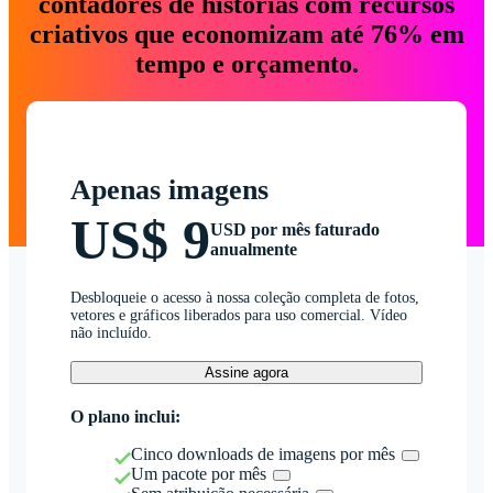
contadores de histórias com recursos
criativos que economizam até 76% em
tempo e orçamento.
Apenas imagens
US$ 9
USD por mês faturado
anualmente
Desbloqueie o acesso à nossa coleção completa de fotos,
vetores e gráficos liberados para uso comercial. Vídeo
não incluído.
Assine agora
O plano inclui:
Cinco downloads de imagens por mês
Um pacote por mês