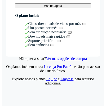
Assine agora
O plano inclui:
Cinco downloads de vídeo por mês
Um pacote por mês
Sem atribuição necessária
Downloads mais rápidos
Suporte prioritário
Sem anúncios
Não quer assinar?
Ver mais opções de compra
Os planos incluem nossa
Licença Pro Padrão
e são para acesso
de usuário único.
Explore nossos planos
Equipe
e
Empresa
para recursos
adicionais.