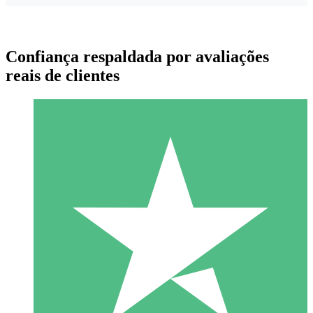
Confiança respaldada por avaliações
reais de clientes
Pacotes de Créditos Individuais
Pague conforme o uso com créditos de download. Sem
compromisso mensal.
1 Download
10
US$
00