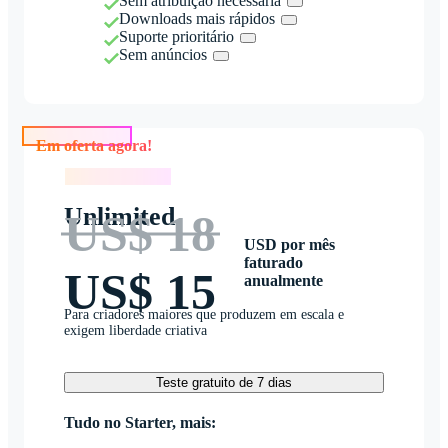
Sem atribuição necessária
Downloads mais rápidos
Suporte prioritário
Sem anúncios
Em oferta agora!
Em oferta agora!
Unlimited
US$ 18
USD por mês
faturado
US$ 15
anualmente
Para criadores maiores que produzem em escala e
exigem liberdade criativa
Teste gratuito de 7 dias
Tudo no Starter, mais: