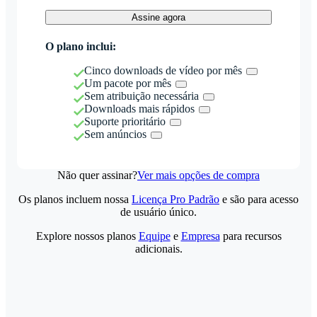
Assine agora
O plano inclui:
Cinco downloads de vídeo por mês
Um pacote por mês
Sem atribuição necessária
Downloads mais rápidos
Suporte prioritário
Sem anúncios
Não quer assinar?
Ver mais opções de compra
Os planos incluem nossa
Licença Pro Padrão
e são para acesso
de usuário único.
Explore nossos planos
Equipe
e
Empresa
para recursos
adicionais.