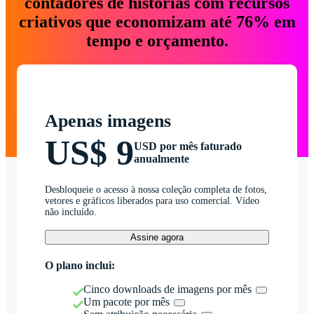
contadores de histórias com recursos
criativos que economizam até 76% em
tempo e orçamento.
Apenas imagens
US$ 9
USD por mês faturado
anualmente
Desbloqueie o acesso à nossa coleção completa de fotos,
vetores e gráficos liberados para uso comercial. Vídeo
não incluído.
Assine agora
O plano inclui:
Cinco downloads de imagens por mês
Um pacote por mês