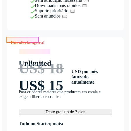
Sem atribuição necessária
Downloads mais rápidos
Suporte prioritário
Sem anúncios
Em oferta agora!
Em oferta agora!
Unlimited
US$ 18
USD por mês
faturado
US$ 15
anualmente
Para criadores maiores que produzem em escala e
exigem liberdade criativa
Teste gratuito de 7 dias
Tudo no Starter, mais: