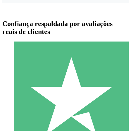
Confiança respaldada por avaliações
reais de clientes
Pacotes de Créditos Individuais
Pague conforme o uso com créditos de download. Sem
compromisso mensal.
1 Download
10
US$
00