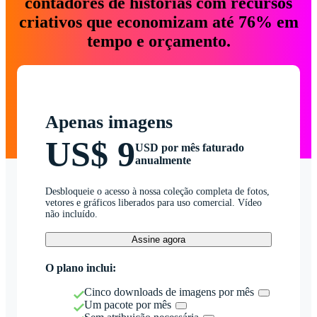
contadores de histórias com recursos
criativos que economizam até 76% em
tempo e orçamento.
Apenas imagens
US$ 9
USD por mês faturado
anualmente
Desbloqueie o acesso à nossa coleção completa de fotos,
vetores e gráficos liberados para uso comercial. Vídeo
não incluído.
Assine agora
O plano inclui:
Cinco downloads de imagens por mês
Um pacote por mês