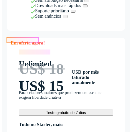
Sem atribuição necessária
Downloads mais rápidos
Suporte prioritário
Sem anúncios
Em oferta agora!
Em oferta agora!
Unlimited
US$ 18
USD por mês
faturado
US$ 15
anualmente
Para criadores maiores que produzem em escala e
exigem liberdade criativa
Teste gratuito de 7 dias
Tudo no Starter, mais: