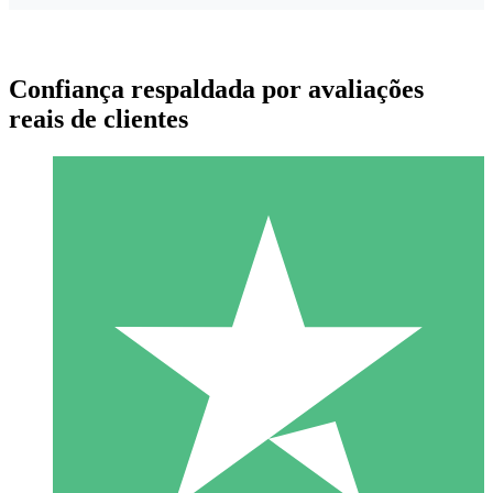
Confiança respaldada por avaliações
reais de clientes
Pacotes de Créditos Individuais
Pague conforme o uso com créditos de download. Sem
compromisso mensal.
1 Download
10
US$
00