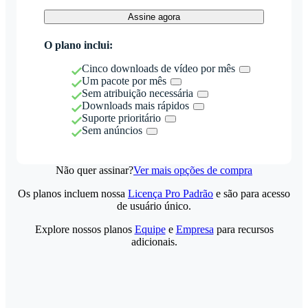
Assine agora
O plano inclui:
Cinco downloads de vídeo por mês
Um pacote por mês
Sem atribuição necessária
Downloads mais rápidos
Suporte prioritário
Sem anúncios
Não quer assinar?
Ver mais opções de compra
Os planos incluem nossa
Licença Pro Padrão
e são para acesso
de usuário único.
Explore nossos planos
Equipe
e
Empresa
para recursos
adicionais.