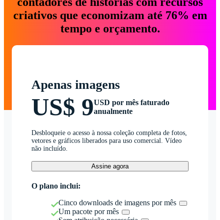
contadores de histórias com recursos
criativos que economizam até 76% em
tempo e orçamento.
Apenas imagens
US$ 9
USD por mês faturado
anualmente
Desbloqueie o acesso à nossa coleção completa de fotos,
vetores e gráficos liberados para uso comercial. Vídeo
não incluído.
Assine agora
O plano inclui:
Cinco downloads de imagens por mês
Um pacote por mês