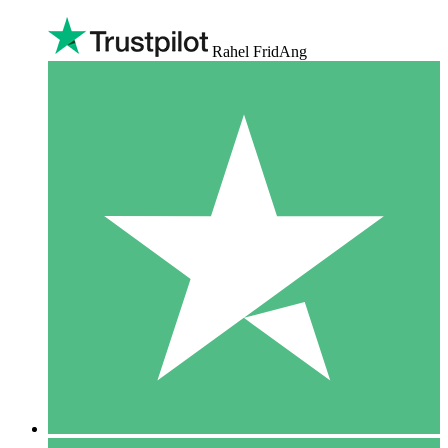
Rahel FridAng