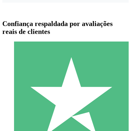
Confiança respaldada por avaliações
reais de clientes
Pacotes de Créditos Individuais
Pague conforme o uso com créditos de download. Sem
compromisso mensal.
1 Download
10
US$
00