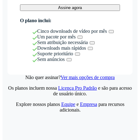
Assine agora
O plano inclui:
Cinco downloads de vídeo por mês
Um pacote por mês
Sem atribuição necessária
Downloads mais rápidos
Suporte prioritário
Sem anúncios
Não quer assinar?
Ver mais opções de compra
Os planos incluem nossa
Licença Pro Padrão
e são para acesso
de usuário único.
Explore nossos planos
Equipe
e
Empresa
para recursos
adicionais.