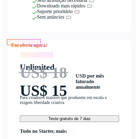
Sem atribuição necessária
Downloads mais rápidos
Suporte prioritário
Sem anúncios
Em oferta agora!
Em oferta agora!
Unlimited
US$ 18
USD por mês
faturado
US$ 15
anualmente
Para criadores maiores que produzem em escala e
exigem liberdade criativa
Teste gratuito de 7 dias
Tudo no Starter, mais: