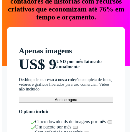
contadores de histórias com recursos
criativos que economizam até 76% em
tempo e orçamento.
Apenas imagens
US$ 9
USD por mês faturado
anualmente
Desbloqueie o acesso à nossa coleção completa de fotos,
vetores e gráficos liberados para uso comercial. Vídeo
não incluído.
Assine agora
O plano inclui:
Cinco downloads de imagens por mês
Um pacote por mês