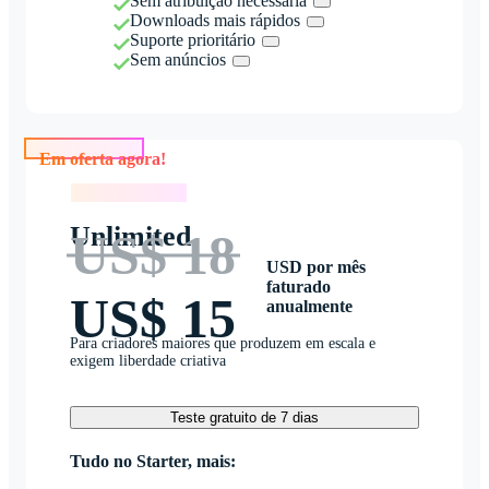
Sem atribuição necessária
Downloads mais rápidos
Suporte prioritário
Sem anúncios
Em oferta agora!
Em oferta agora!
Unlimited
US$ 18
USD por mês
faturado
US$ 15
anualmente
Para criadores maiores que produzem em escala e
exigem liberdade criativa
Teste gratuito de 7 dias
Tudo no Starter, mais: