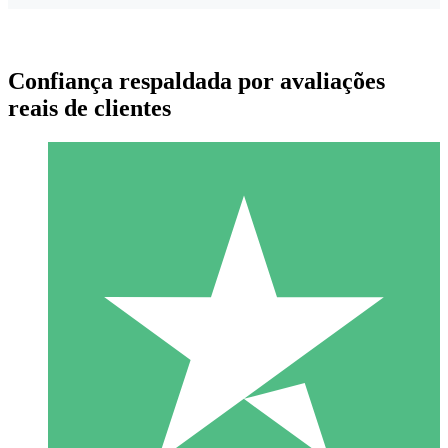
Confiança respaldada por avaliações
reais de clientes
Pacotes de Créditos Individuais
Pague conforme o uso com créditos de download. Sem
compromisso mensal.
1 Download
10
US$
00