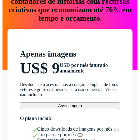
contadores de histórias com recursos
criativos que economizam até 76% em
tempo e orçamento.
Apenas imagens
US$ 9
USD por mês faturado
anualmente
Desbloqueie o acesso à nossa coleção completa de fotos,
vetores e gráficos liberados para uso comercial. Vídeo
não incluído.
Assine agora
O plano inclui:
Cinco downloads de imagens por mês
Um pacote por mês