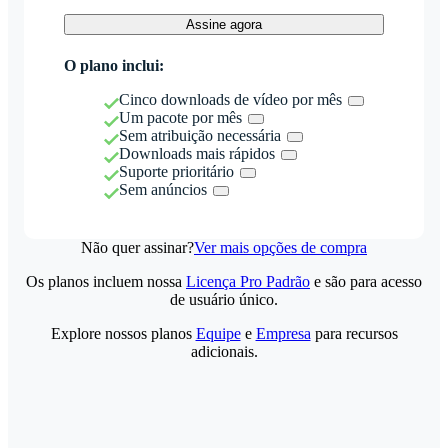
Assine agora
O plano inclui:
Cinco downloads de vídeo por mês
Um pacote por mês
Sem atribuição necessária
Downloads mais rápidos
Suporte prioritário
Sem anúncios
Não quer assinar?
Ver mais opções de compra
Os planos incluem nossa
Licença Pro Padrão
e são para acesso
de usuário único.
Explore nossos planos
Equipe
e
Empresa
para recursos
adicionais.