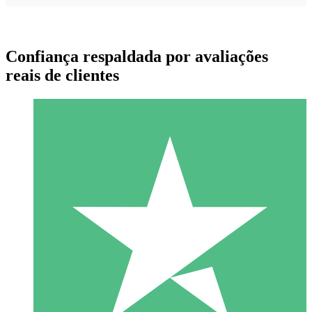
Confiança respaldada por avaliações
reais de clientes
Pacotes de Créditos Individuais
Pague conforme o uso com créditos de download. Sem
compromisso mensal.
1 Download
10
US$
00