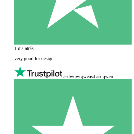
1 dia atrás
very good for design
asdwqwrqweasd asdqwerq