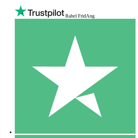
Rahel FridAng