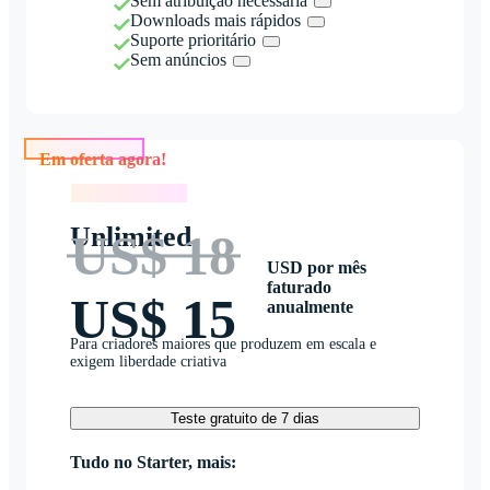
Sem atribuição necessária
Downloads mais rápidos
Suporte prioritário
Sem anúncios
Em oferta agora!
Em oferta agora!
Unlimited
US$ 18
USD por mês
faturado
US$ 15
anualmente
Para criadores maiores que produzem em escala e
exigem liberdade criativa
Teste gratuito de 7 dias
Tudo no Starter, mais: