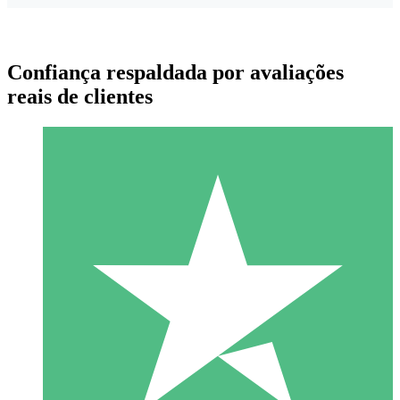
Confiança respaldada por avaliações
reais de clientes
Pacotes de Créditos Individuais
Pague conforme o uso com créditos de download. Sem
compromisso mensal.
1 Download
10
US$
00