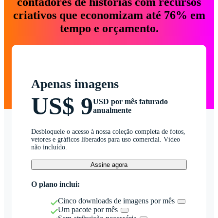
contadores de histórias com recursos
criativos que economizam até 76% em
tempo e orçamento.
Apenas imagens
US$ 9
USD por mês faturado
anualmente
Desbloqueie o acesso à nossa coleção completa de fotos,
vetores e gráficos liberados para uso comercial. Vídeo
não incluído.
Assine agora
O plano inclui:
Cinco downloads de imagens por mês
Um pacote por mês