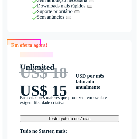
Sem atribuição necessária
Downloads mais rápidos
Suporte prioritário
Sem anúncios
Em oferta agora!
Em oferta agora!
Unlimited
US$ 18
USD por mês
faturado
US$ 15
anualmente
Para criadores maiores que produzem em escala e
exigem liberdade criativa
Teste gratuito de 7 dias
Tudo no Starter, mais: