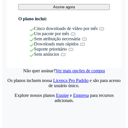
Assine agora
O plano inclui:
Cinco downloads de vídeo por mês
Um pacote por mês
Sem atribuição necessária
Downloads mais rápidos
Suporte prioritário
Sem anúncios
Não quer assinar?
Ver mais opções de compra
Os planos incluem nossa
Licença Pro Padrão
e são para acesso
de usuário único.
Explore nossos planos
Equipe
e
Empresa
para recursos
adicionais.