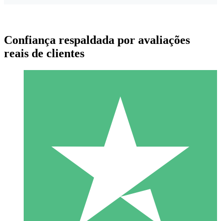
Confiança respaldada por avaliações
reais de clientes
Pacotes de Créditos Individuais
Pague conforme o uso com créditos de download. Sem
compromisso mensal.
1 Download
10
US$
00