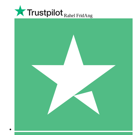
Rahel FridAng