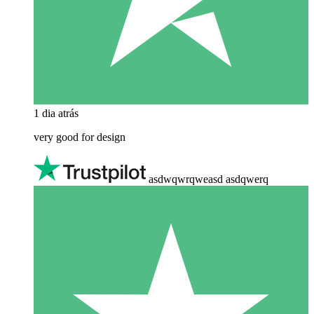
1 dia atrás
very good for design
asdwqwrqweasd asdqwerq