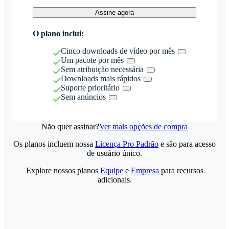
Assine agora
O plano inclui:
Cinco downloads de vídeo por mês
Um pacote por mês
Sem atribuição necessária
Downloads mais rápidos
Suporte prioritário
Sem anúncios
Não quer assinar?
Ver mais opções de compra
Os planos incluem nossa
Licença Pro Padrão
e são para acesso
de usuário único.
Explore nossos planos
Equipe
e
Empresa
para recursos
adicionais.