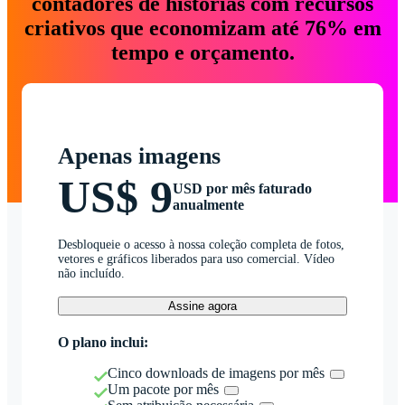
contadores de histórias com recursos
criativos que economizam até 76% em
tempo e orçamento.
Apenas imagens
US$ 9
USD por mês faturado
anualmente
Desbloqueie o acesso à nossa coleção completa de fotos,
vetores e gráficos liberados para uso comercial. Vídeo
não incluído.
Assine agora
O plano inclui:
Cinco downloads de imagens por mês
Um pacote por mês