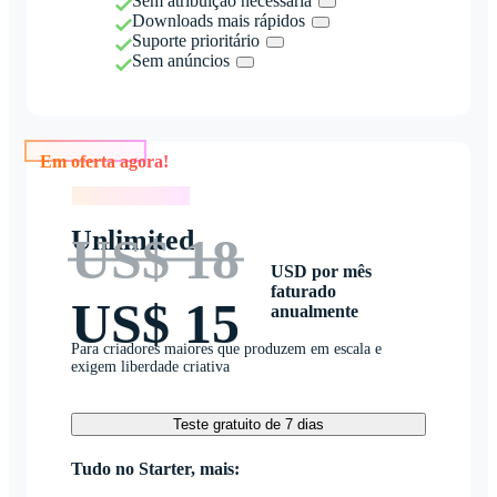
Sem atribuição necessária
Downloads mais rápidos
Suporte prioritário
Sem anúncios
Em oferta agora!
Em oferta agora!
Unlimited
US$ 18
USD por mês
faturado
US$ 15
anualmente
Para criadores maiores que produzem em escala e
exigem liberdade criativa
Teste gratuito de 7 dias
Tudo no Starter, mais: