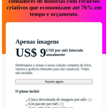
contadores de histórias com recursos
criativos que economizam até 76% em
tempo e orçamento.
Apenas imagens
US$ 9
USD por mês faturado
anualmente
Desbloqueie o acesso à nossa coleção completa de fotos,
vetores e gráficos liberados para uso comercial. Vídeo
não incluído.
Assine agora
O plano inclui:
Cinco downloads de imagens por mês
Um pacote por mês