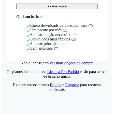
Assine agora
O plano inclui:
Cinco downloads de vídeo por mês
Um pacote por mês
Sem atribuição necessária
Downloads mais rápidos
Suporte prioritário
Sem anúncios
Não quer assinar?
Ver mais opções de compra
Os planos incluem nossa
Licença Pro Padrão
e são para acesso
de usuário único.
Explore nossos planos
Equipe
e
Empresa
para recursos
adicionais.