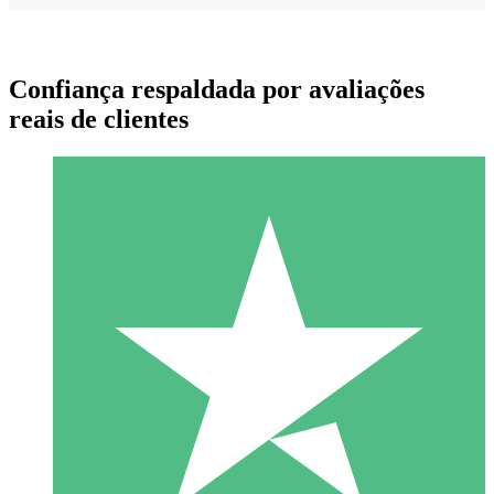
Confiança respaldada por avaliações
reais de clientes
Pacotes de Créditos Individuais
Pague conforme o uso com créditos de download. Sem
compromisso mensal.
1 Download
10
US$
00