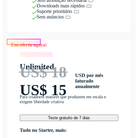
Sem atribuição necessária
Downloads mais rápidos
Suporte prioritário
Sem anúncios
Em oferta agora!
Em oferta agora!
Unlimited
US$ 18
USD por mês
faturado
US$ 15
anualmente
Para criadores maiores que produzem em escala e
exigem liberdade criativa
Teste gratuito de 7 dias
Tudo no Starter, mais: