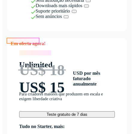
Sem atribuição necessária
Downloads mais rápidos
Suporte prioritário
Sem anúncios
Em oferta agora!
Em oferta agora!
Unlimited
US$ 18
USD por mês
faturado
US$ 15
anualmente
Para criadores maiores que produzem em escala e
exigem liberdade criativa
Teste gratuito de 7 dias
Tudo no Starter, mais: