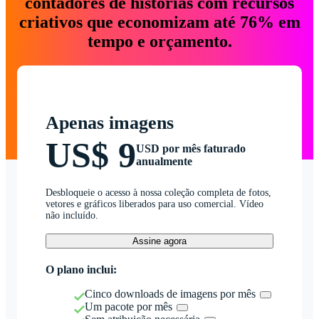
contadores de histórias com recursos
criativos que economizam até 76% em
tempo e orçamento.
Apenas imagens
US$ 9
USD por mês faturado
anualmente
Desbloqueie o acesso à nossa coleção completa de fotos,
vetores e gráficos liberados para uso comercial. Vídeo
não incluído.
Assine agora
O plano inclui:
Cinco downloads de imagens por mês
Um pacote por mês