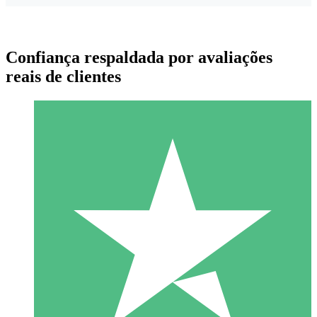
Confiança respaldada por avaliações
reais de clientes
Pacotes de Créditos Individuais
Pague conforme o uso com créditos de download. Sem
compromisso mensal.
1 Download
10
US$
00