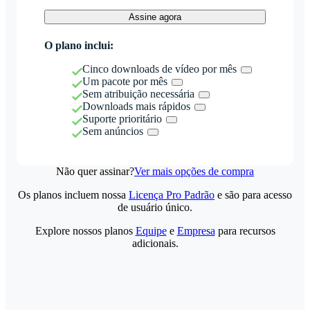
Assine agora
O plano inclui:
Cinco downloads de vídeo por mês
Um pacote por mês
Sem atribuição necessária
Downloads mais rápidos
Suporte prioritário
Sem anúncios
Não quer assinar?
Ver mais opções de compra
Os planos incluem nossa
Licença Pro Padrão
e são para acesso
de usuário único.
Explore nossos planos
Equipe
e
Empresa
para recursos
adicionais.