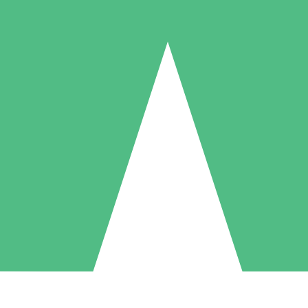
Pacotes de Créditos Individuais
gue conforme o uso com créditos de download. Sem compromisso mens
1 Download
5 Downloads
10 Downloads
10
15
20
US$
00
US$
00
US$
00