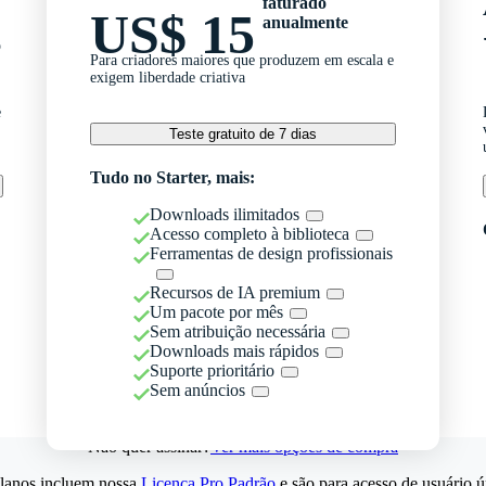
faturado
US$ 15
anualmente
o
Para criadores maiores que produzem em escala e
exigem liberdade criativa
e
Teste gratuito de 7 dias
Tudo no Starter, mais:
Downloads ilimitados
Acesso completo à biblioteca
Ferramentas de design profissionais
Recursos de IA premium
Um pacote por mês
Sem atribuição necessária
Downloads mais rápidos
Suporte prioritário
Sem anúncios
Não quer assinar?
Ver mais opções de compra
lanos incluem nossa
Licença Pro Padrão
e são para acesso de usuário ú