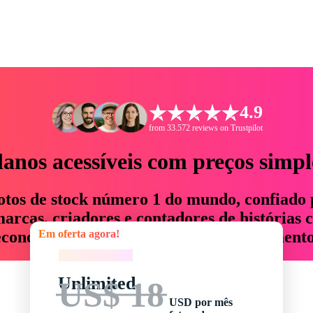
4.9
from 33.572 reviews on Trustpilot
lanos acessíveis com preços simpl
otos de stock número 1 do mundo, confiado 
rcas, criadores e contadores de histórias 
Em oferta agora!
economizam até 76% em tempo e orçamento
Em oferta agora!
Unlimited
US$ 18
USD por mês