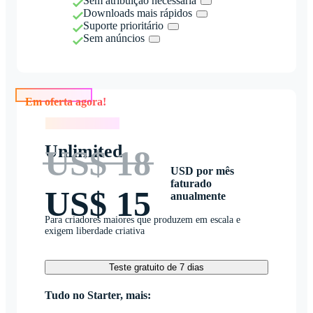
Sem atribuição necessária
Downloads mais rápidos
Suporte prioritário
Sem anúncios
Em oferta agora!
Em oferta agora!
Unlimited
US$ 18
USD por mês
faturado
US$ 15
anualmente
Para criadores maiores que produzem em escala e
exigem liberdade criativa
Teste gratuito de 7 dias
Tudo no Starter, mais: