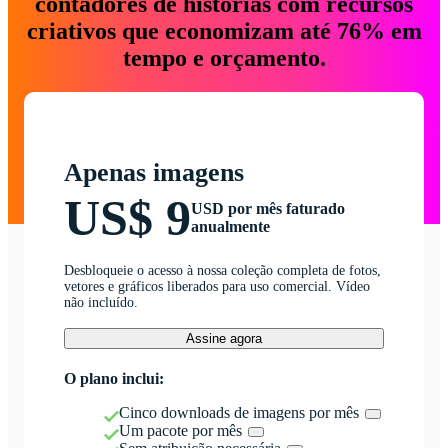
contadores de histórias com recursos
criativos que economizam até 76% em
tempo e orçamento.
Apenas imagens
US$ 9
USD por mês faturado
anualmente
Desbloqueie o acesso à nossa coleção completa de fotos,
vetores e gráficos liberados para uso comercial. Vídeo
não incluído.
Assine agora
O plano inclui:
Cinco downloads de imagens por mês
Um pacote por mês