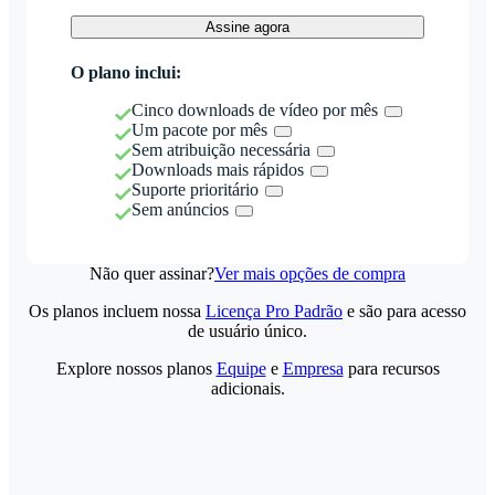
Assine agora
O plano inclui:
Cinco downloads de vídeo por mês
Um pacote por mês
Sem atribuição necessária
Downloads mais rápidos
Suporte prioritário
Sem anúncios
Não quer assinar?
Ver mais opções de compra
Os planos incluem nossa
Licença Pro Padrão
e são para acesso
de usuário único.
Explore nossos planos
Equipe
e
Empresa
para recursos
adicionais.