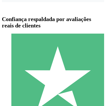
Confiança respaldada por avaliações
reais de clientes
Pacotes de Créditos Individuais
Pague conforme o uso com créditos de download. Sem
compromisso mensal.
1 Download
10
US$
00