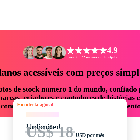
4.9
from 33.572 reviews on Trustpilot
lanos acessíveis com preços simpl
otos de stock número 1 do mundo, confiado 
rcas, criadores e contadores de histórias 
Em oferta agora!
economizam até 76% em tempo e orçamento
Em oferta agora!
Unlimited
US$ 18
USD por mês