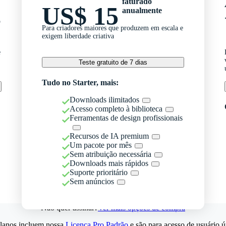
faturado
US$ 15
anualmente
o
Para criadores maiores que produzem em escala e
exigem liberdade criativa
e
Teste gratuito de 7 dias
Tudo no Starter, mais:
Downloads ilimitados
Acesso completo à biblioteca
Ferramentas de design profissionais
Recursos de IA premium
Um pacote por mês
Sem atribuição necessária
Downloads mais rápidos
Suporte prioritário
Sem anúncios
Não quer assinar?
Ver mais opções de compra
lanos incluem nossa
Licença Pro Padrão
e são para acesso de usuário ú