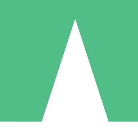
Pacotes de Créditos Individuais
gue conforme o uso com créditos de download. Sem compromisso mens
1 Download
5 Downloads
10 Downloads
10
15
20
US$
00
US$
00
US$
00