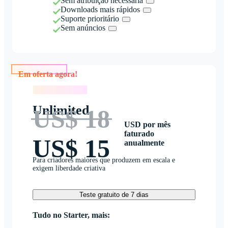
Sem atribuição necessária
Downloads mais rápidos
Suporte prioritário
Sem anúncios
Em oferta agora!
Em oferta agora!
Unlimited
US$ 18
USD por mês
faturado
US$ 15
anualmente
Para criadores maiores que produzem em escala e
exigem liberdade criativa
Teste gratuito de 7 dias
Tudo no Starter, mais: