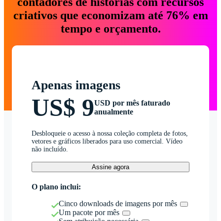
contadores de histórias com recursos
criativos que economizam até 76% em
tempo e orçamento.
Apenas imagens
US$ 9
USD por mês faturado
anualmente
Desbloqueie o acesso à nossa coleção completa de fotos,
vetores e gráficos liberados para uso comercial. Vídeo
não incluído.
Assine agora
O plano inclui:
Cinco downloads de imagens por mês
Um pacote por mês