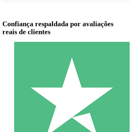
Confiança respaldada por avaliações
reais de clientes
Pacotes de Créditos Individuais
Pague conforme o uso com créditos de download. Sem
compromisso mensal.
1 Download
10
US$
00