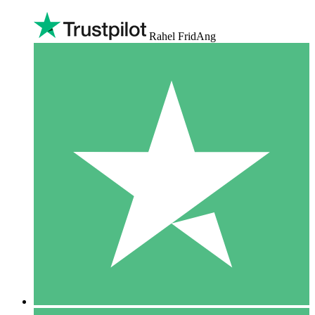
Rahel FridAng