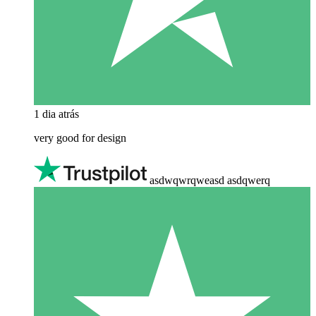
1 dia atrás
very good for design
asdwqwrqweasd asdqwerq