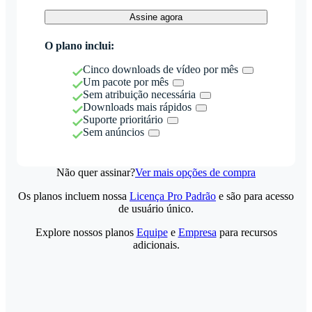
Assine agora
O plano inclui:
Cinco downloads de vídeo por mês
Um pacote por mês
Sem atribuição necessária
Downloads mais rápidos
Suporte prioritário
Sem anúncios
Não quer assinar?
Ver mais opções de compra
Os planos incluem nossa
Licença Pro Padrão
e são para acesso
de usuário único.
Explore nossos planos
Equipe
e
Empresa
para recursos
adicionais.