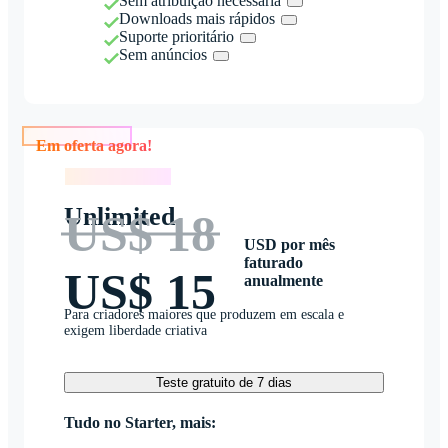
Sem atribuição necessária
Downloads mais rápidos
Suporte prioritário
Sem anúncios
Em oferta agora!
Em oferta agora!
Unlimited
US$ 18
USD por mês
faturado
US$ 15
anualmente
Para criadores maiores que produzem em escala e
exigem liberdade criativa
Teste gratuito de 7 dias
Tudo no Starter, mais: