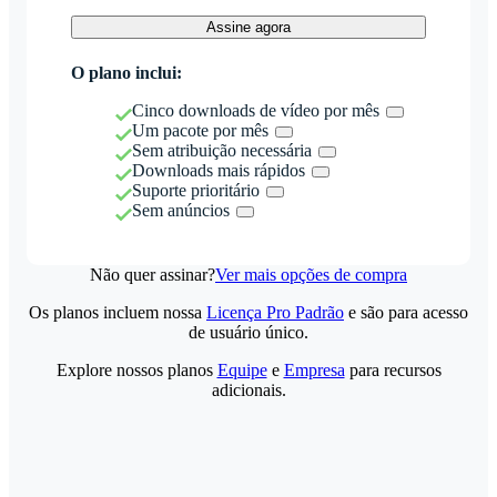
Assine agora
O plano inclui:
Cinco downloads de vídeo por mês
Um pacote por mês
Sem atribuição necessária
Downloads mais rápidos
Suporte prioritário
Sem anúncios
Não quer assinar?
Ver mais opções de compra
Os planos incluem nossa
Licença Pro Padrão
e são para acesso
de usuário único.
Explore nossos planos
Equipe
e
Empresa
para recursos
adicionais.