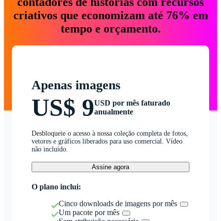
contadores de histórias com recursos
criativos que economizam até 76% em
tempo e orçamento.
Apenas imagens
US$ 9
USD por mês faturado
anualmente
Desbloqueie o acesso à nossa coleção completa de fotos,
vetores e gráficos liberados para uso comercial. Vídeo
não incluído.
Assine agora
O plano inclui:
Cinco downloads de imagens por mês
Um pacote por mês