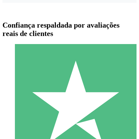
Confiança respaldada por avaliações
reais de clientes
Pacotes de Créditos Individuais
Pague conforme o uso com créditos de download. Sem
compromisso mensal.
1 Download
10
US$
00