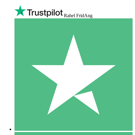
Rahel FridAng