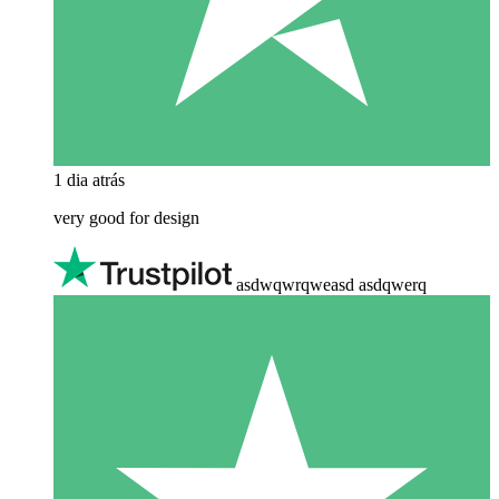
1 dia atrás
very good for design
asdwqwrqweasd asdqwerq