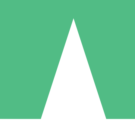
Pacotes de Créditos Individuais
gue conforme o uso com créditos de download. Sem compromisso mens
1 Download
5 Downloads
10 Downloads
10
15
20
US$
00
US$
00
US$
00