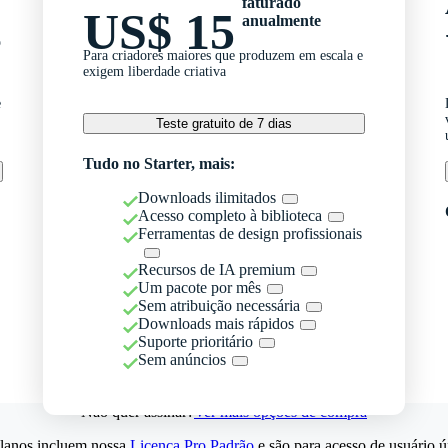
faturado
US$ 15
anualmente
o
Para criadores maiores que produzem em escala e
exigem liberdade criativa
e
Teste gratuito de 7 dias
Tudo no Starter, mais:
Downloads ilimitados
Acesso completo à biblioteca
Ferramentas de design profissionais
Recursos de IA premium
Um pacote por mês
Sem atribuição necessária
Downloads mais rápidos
Suporte prioritário
Sem anúncios
Não quer assinar?
Ver mais opções de compra
lanos incluem nossa
Licença Pro Padrão
e são para acesso de usuário ú