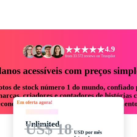
4.9
from 33.572 reviews on Trustpilot
lanos acessíveis com preços simpl
otos de stock número 1 do mundo, confiado 
rcas, criadores e contadores de histórias 
Em oferta agora!
economizam até 76% em tempo e orçamento
Em oferta agora!
Unlimited
US$ 18
USD por mês