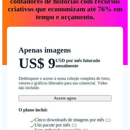
contadores de histórias com recursos
criativos que economizam até 76% em
tempo e orçamento.
Apenas imagens
US$ 9
USD por mês faturado
anualmente
Desbloqueie o acesso à nossa coleção completa de fotos,
vetores e gráficos liberados para uso comercial. Vídeo
não incluído.
Assine agora
O plano inclui:
Cinco downloads de imagens por mês
Um pacote por mês