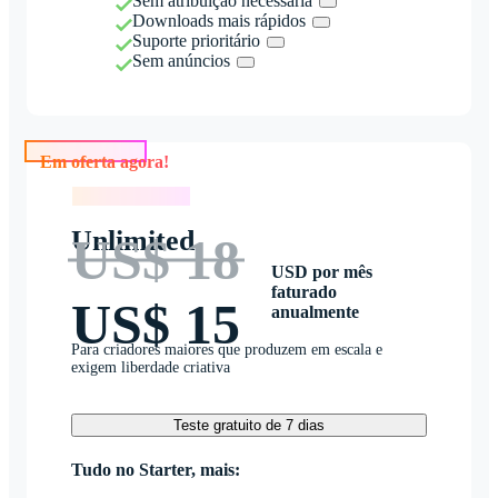
Sem atribuição necessária
Downloads mais rápidos
Suporte prioritário
Sem anúncios
Em oferta agora!
Em oferta agora!
Unlimited
US$ 18
USD por mês
faturado
US$ 15
anualmente
Para criadores maiores que produzem em escala e
exigem liberdade criativa
Teste gratuito de 7 dias
Tudo no Starter, mais: