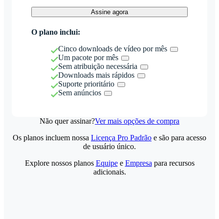
Assine agora
O plano inclui:
Cinco downloads de vídeo por mês
Um pacote por mês
Sem atribuição necessária
Downloads mais rápidos
Suporte prioritário
Sem anúncios
Não quer assinar?
Ver mais opções de compra
Os planos incluem nossa
Licença Pro Padrão
e são para acesso
de usuário único.
Explore nossos planos
Equipe
e
Empresa
para recursos
adicionais.