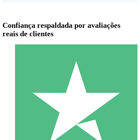
Confiança respaldada por avaliações
reais de clientes
Pacotes de Créditos Individuais
Pague conforme o uso com créditos de download. Sem
compromisso mensal.
1 Download
10
US$
00