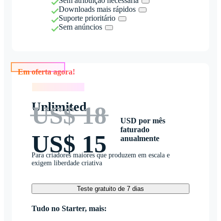
Sem atribuição necessária
Downloads mais rápidos
Suporte prioritário
Sem anúncios
Em oferta agora!
Em oferta agora!
Unlimited
US$ 18
USD por mês
faturado
US$ 15
anualmente
Para criadores maiores que produzem em escala e
exigem liberdade criativa
Teste gratuito de 7 dias
Tudo no Starter, mais: