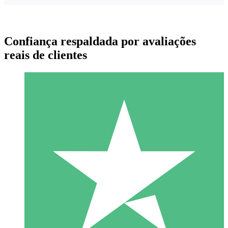
Confiança respaldada por avaliações
reais de clientes
Pacotes de Créditos Individuais
Pague conforme o uso com créditos de download. Sem
compromisso mensal.
1 Download
10
US$
00