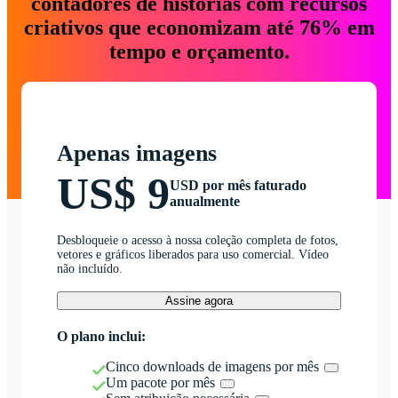
contadores de histórias com recursos
criativos que economizam até 76% em
tempo e orçamento.
Apenas imagens
US$ 9
USD por mês faturado
anualmente
Desbloqueie o acesso à nossa coleção completa de fotos,
vetores e gráficos liberados para uso comercial. Vídeo
não incluído.
Assine agora
O plano inclui:
Cinco downloads de imagens por mês
Um pacote por mês