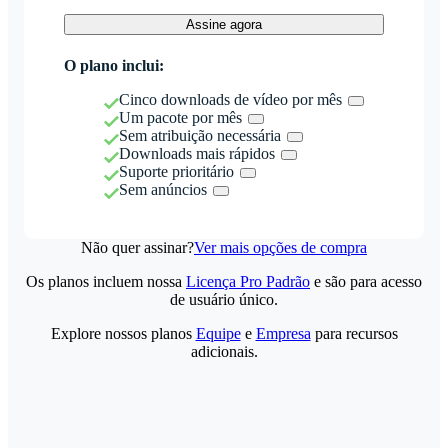
Assine agora
O plano inclui:
Cinco downloads de vídeo por mês
Um pacote por mês
Sem atribuição necessária
Downloads mais rápidos
Suporte prioritário
Sem anúncios
Não quer assinar?
Ver mais opções de compra
Os planos incluem nossa
Licença Pro Padrão
e são para acesso
de usuário único.
Explore nossos planos
Equipe
e
Empresa
para recursos
adicionais.