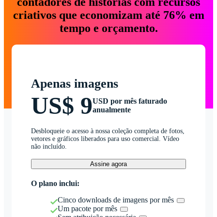
contadores de histórias com recursos
criativos que economizam até 76% em
tempo e orçamento.
Apenas imagens
US$ 9
USD por mês faturado
anualmente
Desbloqueie o acesso à nossa coleção completa de fotos,
vetores e gráficos liberados para uso comercial. Vídeo
não incluído.
Assine agora
O plano inclui:
Cinco downloads de imagens por mês
Um pacote por mês