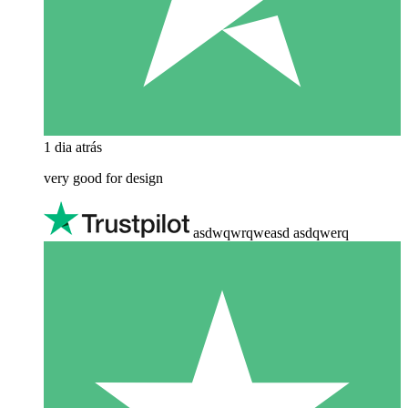
1 dia atrás
very good for design
asdwqwrqweasd asdqwerq