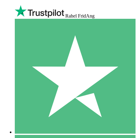
Rahel FridAng