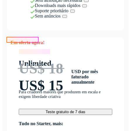
Sem atribuição necessária
Downloads mais rápidos
Suporte prioritário
Sem anúncios
Em oferta agora!
Em oferta agora!
Unlimited
US$ 18
USD por mês
faturado
US$ 15
anualmente
Para criadores maiores que produzem em escala e
exigem liberdade criativa
Teste gratuito de 7 dias
Tudo no Starter, mais: