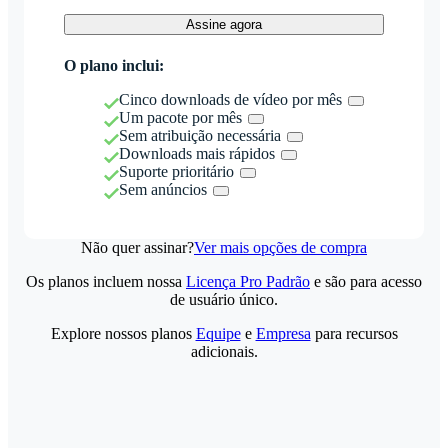
Assine agora
O plano inclui:
Cinco downloads de vídeo por mês
Um pacote por mês
Sem atribuição necessária
Downloads mais rápidos
Suporte prioritário
Sem anúncios
Não quer assinar?
Ver mais opções de compra
Os planos incluem nossa
Licença Pro Padrão
e são para acesso
de usuário único.
Explore nossos planos
Equipe
e
Empresa
para recursos
adicionais.