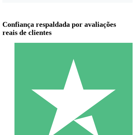
Confiança respaldada por avaliações
reais de clientes
Pacotes de Créditos Individuais
Pague conforme o uso com créditos de download. Sem
compromisso mensal.
1 Download
10
US$
00