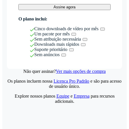
Assine agora
O plano inclui:
Cinco downloads de vídeo por mês
Um pacote por mês
Sem atribuição necessária
Downloads mais rápidos
Suporte prioritário
Sem anúncios
Não quer assinar?
Ver mais opções de compra
Os planos incluem nossa
Licença Pro Padrão
e são para acesso
de usuário único.
Explore nossos planos
Equipe
e
Empresa
para recursos
adicionais.