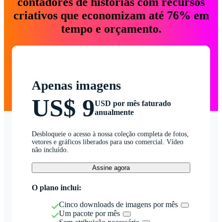
contadores de histórias com recursos
criativos que economizam até 76% em
tempo e orçamento.
Apenas imagens
US$ 9
USD por mês faturado
anualmente
Desbloqueie o acesso à nossa coleção completa de fotos,
vetores e gráficos liberados para uso comercial. Vídeo
não incluído.
Assine agora
O plano inclui:
Cinco downloads de imagens por mês
Um pacote por mês