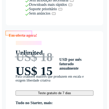
Sem atribuição necessária
Downloads mais rápidos
Suporte prioritário
Sem anúncios
Em oferta agora!
Em oferta agora!
Unlimited
US$ 18
USD por mês
faturado
US$ 15
anualmente
Para criadores maiores que produzem em escala e
exigem liberdade criativa
Teste gratuito de 7 dias
Tudo no Starter, mais: