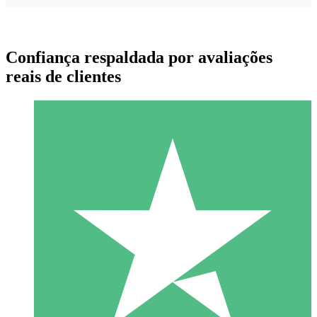
Confiança respaldada por avaliações
reais de clientes
Pacotes de Créditos Individuais
Pague conforme o uso com créditos de download. Sem
compromisso mensal.
1 Download
10
US$
00