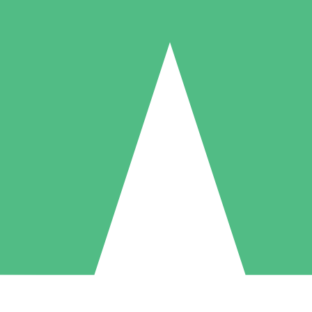
Pacotes de Créditos Individuais
gue conforme o uso com créditos de download. Sem compromisso mens
1 Download
5 Downloads
10 Downloads
10
15
20
US$
00
US$
00
US$
00