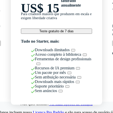
faturado
US$ 15
anualmente
o
Para criadores maiores que produzem em escala e
exigem liberdade criativa
e
Teste gratuito de 7 dias
Tudo no Starter, mais:
Downloads ilimitados
Acesso completo à biblioteca
Ferramentas de design profissionais
Recursos de IA premium
Um pacote por mês
Sem atribuição necessária
Downloads mais rápidos
Suporte prioritário
Sem anúncios
Não quer assinar?
Ver mais opções de compra
lanos incluem nossa
Licença Pro Padrão
e são para acesso de usuário ú