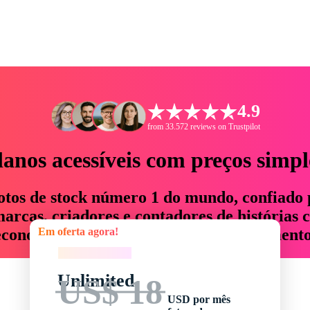
4.9
from 33.572 reviews on Trustpilot
lanos acessíveis com preços simpl
otos de stock número 1 do mundo, confiado 
rcas, criadores e contadores de histórias 
Em oferta agora!
economizam até 76% em tempo e orçamento
Em oferta agora!
Unlimited
US$ 18
USD por mês