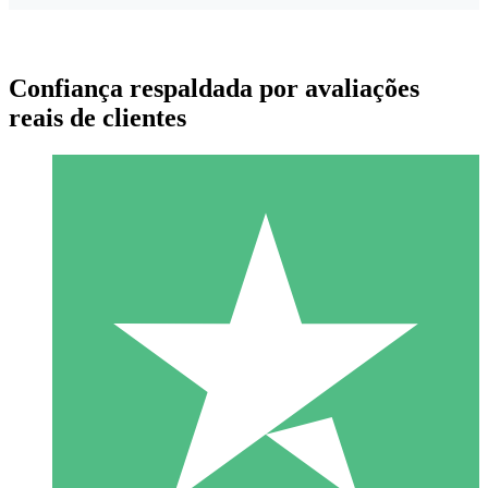
Confiança respaldada por avaliações
reais de clientes
Pacotes de Créditos Individuais
Pague conforme o uso com créditos de download. Sem
compromisso mensal.
1 Download
10
US$
00