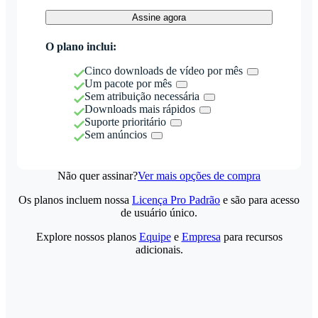
Assine agora
O plano inclui:
Cinco downloads de vídeo por mês
Um pacote por mês
Sem atribuição necessária
Downloads mais rápidos
Suporte prioritário
Sem anúncios
Não quer assinar?
Ver mais opções de compra
Os planos incluem nossa
Licença Pro Padrão
e são para acesso
de usuário único.
Explore nossos planos
Equipe
e
Empresa
para recursos
adicionais.