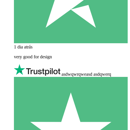
1 dia atrás
very good for design
asdwqwrqweasd asdqwerq