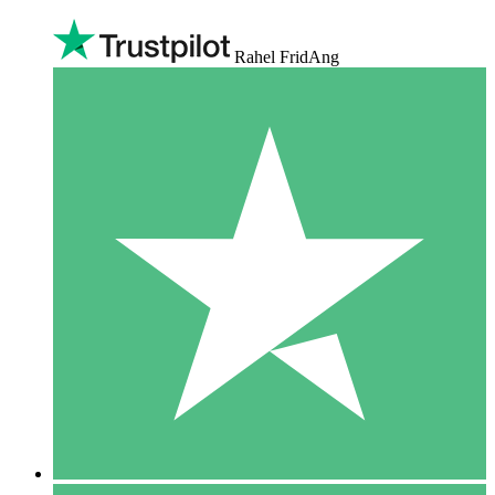
Rahel FridAng