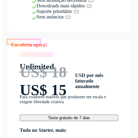
Sem atribuição necessária
Downloads mais rápidos
Suporte prioritário
Sem anúncios
Em oferta agora!
Em oferta agora!
Unlimited
US$ 18
USD por mês
faturado
US$ 15
anualmente
Para criadores maiores que produzem em escala e
exigem liberdade criativa
Teste gratuito de 7 dias
Tudo no Starter, mais: