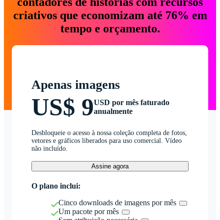
contadores de histórias com recursos
criativos que economizam até 76% em
tempo e orçamento.
Apenas imagens
US$ 9
USD por mês faturado
anualmente
Desbloqueie o acesso à nossa coleção completa de fotos,
vetores e gráficos liberados para uso comercial. Vídeo
não incluído.
Assine agora
O plano inclui:
Cinco downloads de imagens por mês
Um pacote por mês