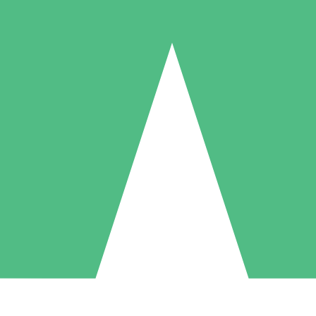
Pacotes de Créditos Individuais
gue conforme o uso com créditos de download. Sem compromisso mens
1 Download
5 Downloads
10 Downloads
10
15
20
US$
00
US$
00
US$
00