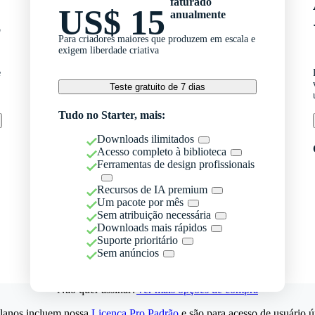
faturado
US$ 15
anualmente
o
Para criadores maiores que produzem em escala e
exigem liberdade criativa
e
Teste gratuito de 7 dias
Tudo no Starter, mais:
Downloads ilimitados
Acesso completo à biblioteca
Ferramentas de design profissionais
Recursos de IA premium
Um pacote por mês
Sem atribuição necessária
Downloads mais rápidos
Suporte prioritário
Sem anúncios
Não quer assinar?
Ver mais opções de compra
lanos incluem nossa
Licença Pro Padrão
e são para acesso de usuário ú