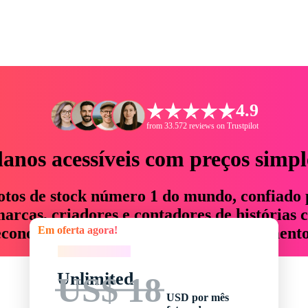
4.9
from 33.572 reviews on Trustpilot
lanos acessíveis com preços simpl
otos de stock número 1 do mundo, confiado 
rcas, criadores e contadores de histórias 
Em oferta agora!
economizam até 76% em tempo e orçamento
Em oferta agora!
Unlimited
US$ 18
USD por mês