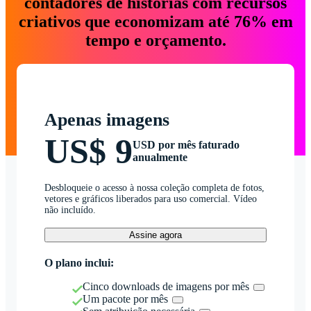
contadores de histórias com recursos
criativos que economizam até 76% em
tempo e orçamento.
Apenas imagens
US$ 9
USD por mês faturado
anualmente
Desbloqueie o acesso à nossa coleção completa de fotos,
vetores e gráficos liberados para uso comercial. Vídeo
não incluído.
Assine agora
O plano inclui:
Cinco downloads de imagens por mês
Um pacote por mês