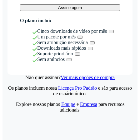
Assine agora
O plano inclui:
Cinco downloads de vídeo por mês
Um pacote por mês
Sem atribuição necessária
Downloads mais rápidos
Suporte prioritário
Sem anúncios
Não quer assinar?
Ver mais opções de compra
Os planos incluem nossa
Licença Pro Padrão
e são para acesso
de usuário único.
Explore nossos planos
Equipe
e
Empresa
para recursos
adicionais.