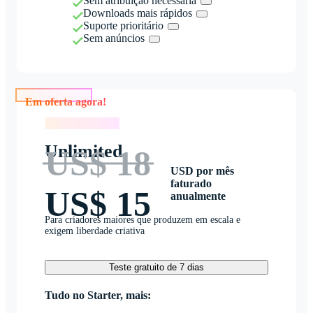
Sem atribuição necessária
Downloads mais rápidos
Suporte prioritário
Sem anúncios
Em oferta agora!
Em oferta agora!
Unlimited
US$ 18
USD por mês
faturado
US$ 15
anualmente
Para criadores maiores que produzem em escala e
exigem liberdade criativa
Teste gratuito de 7 dias
Tudo no Starter, mais: