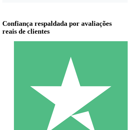
Confiança respaldada por avaliações
reais de clientes
Pacotes de Créditos Individuais
Pague conforme o uso com créditos de download. Sem
compromisso mensal.
1 Download
10
US$
00