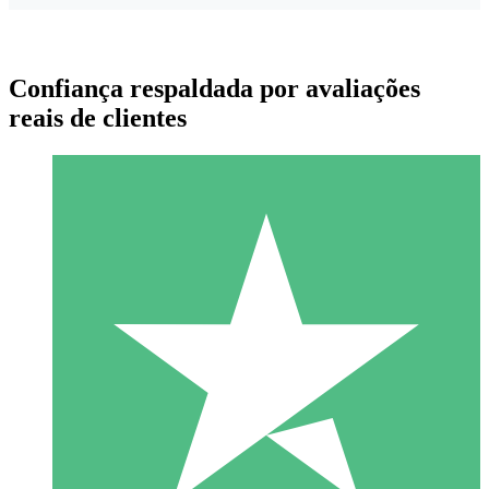
Confiança respaldada por avaliações
reais de clientes
Pacotes de Créditos Individuais
Pague conforme o uso com créditos de download. Sem
compromisso mensal.
1 Download
10
US$
00