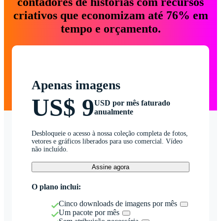
contadores de histórias com recursos
criativos que economizam até 76% em
tempo e orçamento.
Apenas imagens
US$ 9
USD por mês faturado
anualmente
Desbloqueie o acesso à nossa coleção completa de fotos,
vetores e gráficos liberados para uso comercial. Vídeo
não incluído.
Assine agora
O plano inclui:
Cinco downloads de imagens por mês
Um pacote por mês