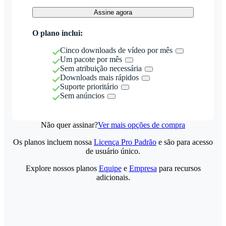
Assine agora
O plano inclui:
Cinco downloads de vídeo por mês
Um pacote por mês
Sem atribuição necessária
Downloads mais rápidos
Suporte prioritário
Sem anúncios
Não quer assinar?
Ver mais opções de compra
Os planos incluem nossa
Licença Pro Padrão
e são para acesso
de usuário único.
Explore nossos planos
Equipe
e
Empresa
para recursos
adicionais.