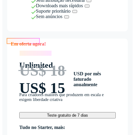
Sem atribuição necessária
Downloads mais rápidos
Suporte prioritário
Sem anúncios
Em oferta agora!
Em oferta agora!
Unlimited
US$ 18
USD por mês
faturado
US$ 15
anualmente
Para criadores maiores que produzem em escala e
exigem liberdade criativa
Teste gratuito de 7 dias
Tudo no Starter, mais: