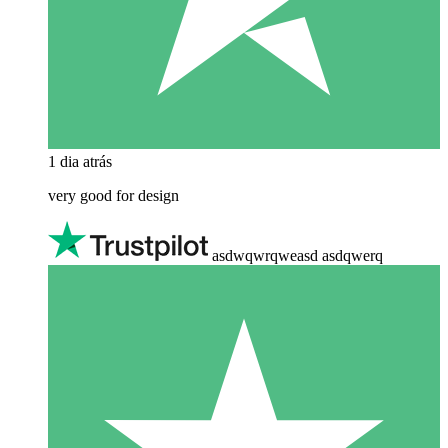
1 dia atrás
very good for design
asdwqwrqweasd asdqwerq