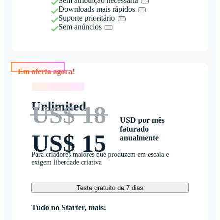
Sem atribuição necessária
Downloads mais rápidos
Suporte prioritário
Sem anúncios
Em oferta agora!
Em oferta agora!
Unlimited
US$ 18
USD por mês
faturado
US$ 15
anualmente
Para criadores maiores que produzem em escala e
exigem liberdade criativa
Teste gratuito de 7 dias
Tudo no Starter, mais: