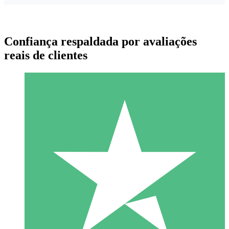
Confiança respaldada por avaliações
reais de clientes
Pacotes de Créditos Individuais
Pague conforme o uso com créditos de download. Sem
compromisso mensal.
1 Download
10
US$
00