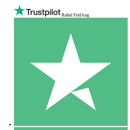
Rahel FridAng