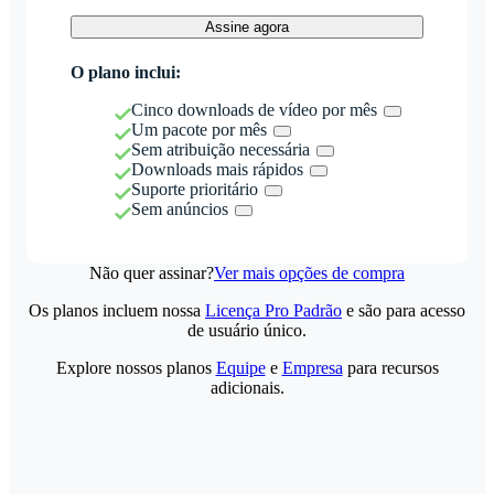
Assine agora
O plano inclui:
Cinco downloads de vídeo por mês
Um pacote por mês
Sem atribuição necessária
Downloads mais rápidos
Suporte prioritário
Sem anúncios
Não quer assinar?
Ver mais opções de compra
Os planos incluem nossa
Licença Pro Padrão
e são para acesso
de usuário único.
Explore nossos planos
Equipe
e
Empresa
para recursos
adicionais.