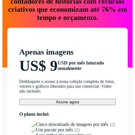
contadores de histórias com recursos
criativos que economizam até 76% em
tempo e orçamento.
Apenas imagens
US$ 9
USD por mês faturado
anualmente
Desbloqueie o acesso à nossa coleção completa de fotos,
vetores e gráficos liberados para uso comercial. Vídeo
não incluído.
Assine agora
O plano inclui:
Cinco downloads de imagens por mês
Um pacote por mês