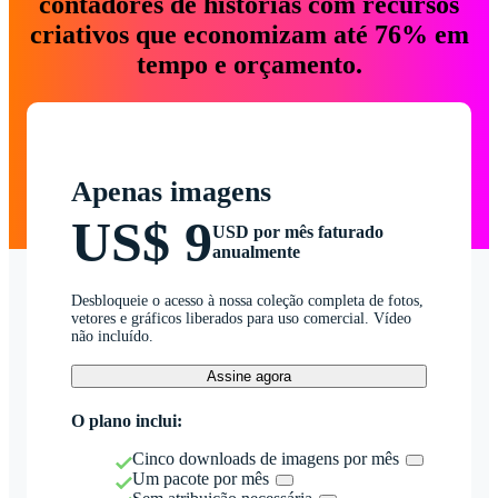
contadores de histórias com recursos
criativos que economizam até 76% em
tempo e orçamento.
Apenas imagens
US$ 9
USD por mês faturado
anualmente
Desbloqueie o acesso à nossa coleção completa de fotos,
vetores e gráficos liberados para uso comercial. Vídeo
não incluído.
Assine agora
O plano inclui:
Cinco downloads de imagens por mês
Um pacote por mês