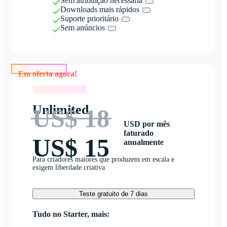
Sem atribuição necessária
Downloads mais rápidos
Suporte prioritário
Sem anúncios
Em oferta agora!
Em oferta agora!
Unlimited
US$ 18
USD por mês
faturado
US$ 15
anualmente
Para criadores maiores que produzem em escala e
exigem liberdade criativa
Teste gratuito de 7 dias
Tudo no Starter, mais: