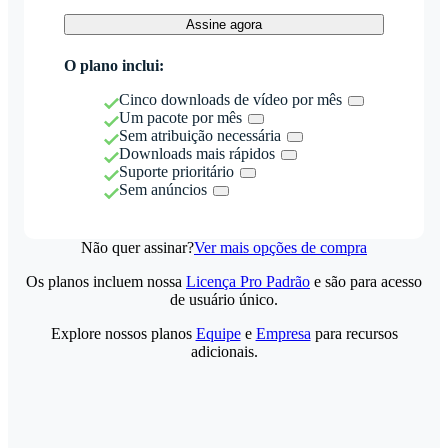
Assine agora
O plano inclui:
Cinco downloads de vídeo por mês
Um pacote por mês
Sem atribuição necessária
Downloads mais rápidos
Suporte prioritário
Sem anúncios
Não quer assinar?
Ver mais opções de compra
Os planos incluem nossa
Licença Pro Padrão
e são para acesso
de usuário único.
Explore nossos planos
Equipe
e
Empresa
para recursos
adicionais.