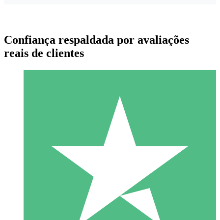
Confiança respaldada por avaliações
reais de clientes
Pacotes de Créditos Individuais
Pague conforme o uso com créditos de download. Sem
compromisso mensal.
1 Download
10
US$
00