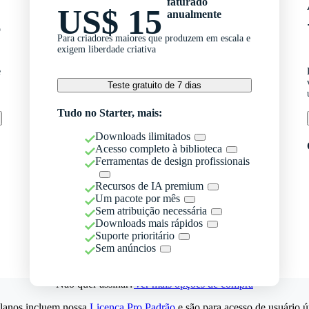
faturado
US$ 15
anualmente
o
Para criadores maiores que produzem em escala e
exigem liberdade criativa
e
Teste gratuito de 7 dias
Tudo no Starter, mais:
Downloads ilimitados
Acesso completo à biblioteca
Ferramentas de design profissionais
Recursos de IA premium
Um pacote por mês
Sem atribuição necessária
Downloads mais rápidos
Suporte prioritário
Sem anúncios
Não quer assinar?
Ver mais opções de compra
lanos incluem nossa
Licença Pro Padrão
e são para acesso de usuário ú