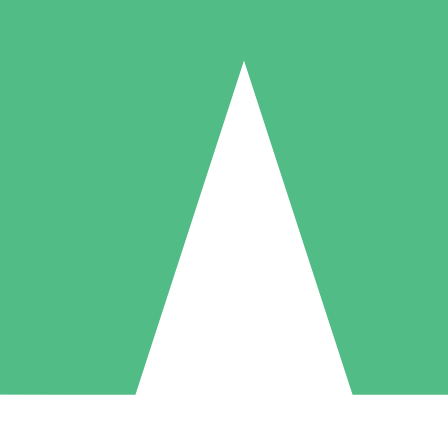
Pacotes de Créditos Individuais
gue conforme o uso com créditos de download. Sem compromisso mens
1 Download
5 Downloads
10 Downloads
10
15
20
US$
00
US$
00
US$
00