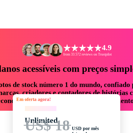
4.9
from 33.572 reviews on Trustpilot
lanos acessíveis com preços simpl
otos de stock número 1 do mundo, confiado 
rcas, criadores e contadores de histórias 
Em oferta agora!
economizam até 76% em tempo e orçamento
Em oferta agora!
Unlimited
US$ 18
USD por mês