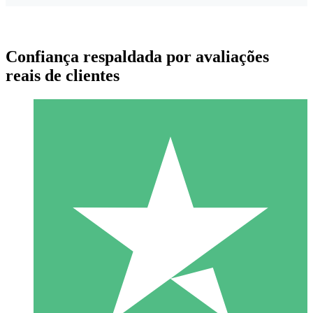
Confiança respaldada por avaliações
reais de clientes
Pacotes de Créditos Individuais
Pague conforme o uso com créditos de download. Sem
compromisso mensal.
1 Download
10
US$
00