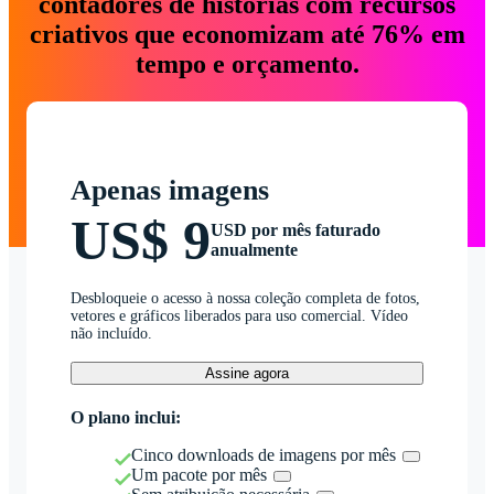
contadores de histórias com recursos
criativos que economizam até 76% em
tempo e orçamento.
Apenas imagens
US$ 9
USD por mês faturado
anualmente
Desbloqueie o acesso à nossa coleção completa de fotos,
vetores e gráficos liberados para uso comercial. Vídeo
não incluído.
Assine agora
O plano inclui:
Cinco downloads de imagens por mês
Um pacote por mês