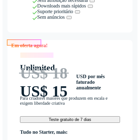
Sem atribuição necessária
Downloads mais rápidos
Suporte prioritário
Sem anúncios
Em oferta agora!
Em oferta agora!
Unlimited
US$ 18
USD por mês
faturado
US$ 15
anualmente
Para criadores maiores que produzem em escala e
exigem liberdade criativa
Teste gratuito de 7 dias
Tudo no Starter, mais: