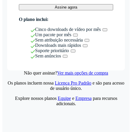
Assine agora
O plano inclui:
Cinco downloads de vídeo por mês
Um pacote por mês
Sem atribuição necessária
Downloads mais rápidos
Suporte prioritário
Sem anúncios
Não quer assinar?
Ver mais opções de compra
Os planos incluem nossa
Licença Pro Padrão
e são para acesso
de usuário único.
Explore nossos planos
Equipe
e
Empresa
para recursos
adicionais.