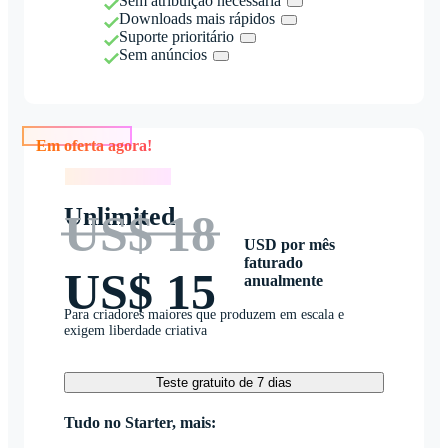
Sem atribuição necessária
Downloads mais rápidos
Suporte prioritário
Sem anúncios
Em oferta agora!
Em oferta agora!
Unlimited
US$ 18
USD por mês
faturado
US$ 15
anualmente
Para criadores maiores que produzem em escala e
exigem liberdade criativa
Teste gratuito de 7 dias
Tudo no Starter, mais: