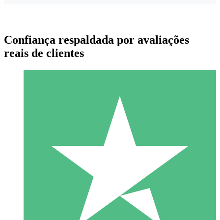
Confiança respaldada por avaliações
reais de clientes
Pacotes de Créditos Individuais
Pague conforme o uso com créditos de download. Sem
compromisso mensal.
1 Download
10
US$
00