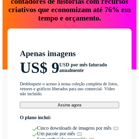
contadores de histórias com recursos
criativos que economizam até 76% em
tempo e orçamento.
Apenas imagens
US$ 9
USD por mês faturado
anualmente
Desbloqueie o acesso à nossa coleção completa de fotos,
vetores e gráficos liberados para uso comercial. Vídeo
não incluído.
Assine agora
O plano inclui:
Cinco downloads de imagens por mês
Um pacote por mês