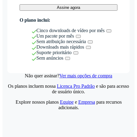
Assine agora
O plano inclui:
Cinco downloads de vídeo por mês
Um pacote por mês
Sem atribuição necessária
Downloads mais rápidos
Suporte prioritário
Sem anúncios
Não quer assinar?
Ver mais opções de compra
Os planos incluem nossa
Licença Pro Padrão
e são para acesso
de usuário único.
Explore nossos planos
Equipe
e
Empresa
para recursos
adicionais.