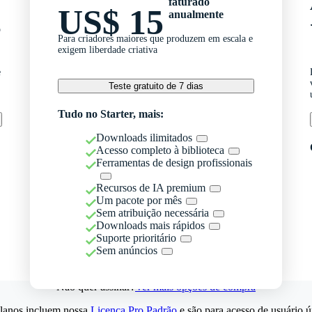
faturado
US$ 15
anualmente
o
Para criadores maiores que produzem em escala e
exigem liberdade criativa
e
Teste gratuito de 7 dias
Tudo no Starter, mais:
Downloads ilimitados
Acesso completo à biblioteca
Ferramentas de design profissionais
Recursos de IA premium
Um pacote por mês
Sem atribuição necessária
Downloads mais rápidos
Suporte prioritário
Sem anúncios
Não quer assinar?
Ver mais opções de compra
lanos incluem nossa
Licença Pro Padrão
e são para acesso de usuário ú