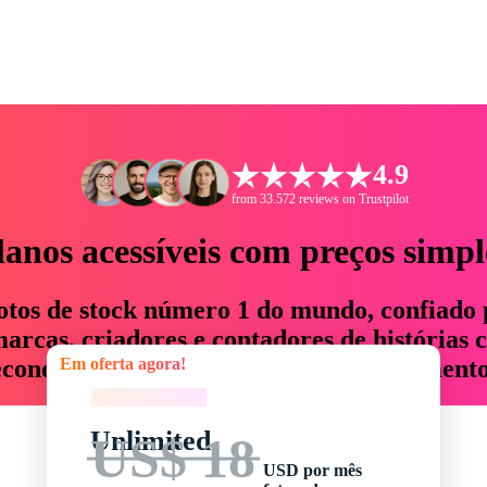
4.9
from 33.572 reviews on Trustpilot
lanos acessíveis com preços simpl
otos de stock número 1 do mundo, confiado 
rcas, criadores e contadores de histórias 
Em oferta agora!
economizam até 76% em tempo e orçamento
Em oferta agora!
Unlimited
US$ 18
USD por mês