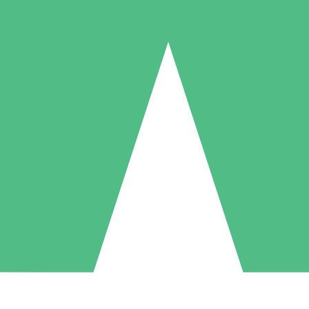
Pacotes de Créditos Individuais
gue conforme o uso com créditos de download. Sem compromisso mens
1 Download
5 Downloads
10 Downloads
10
15
20
US$
00
US$
00
US$
00