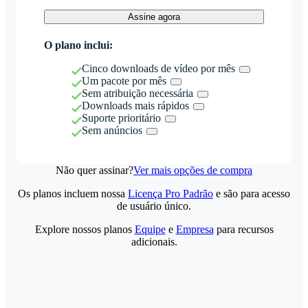
Assine agora
O plano inclui:
Cinco downloads de vídeo por mês
Um pacote por mês
Sem atribuição necessária
Downloads mais rápidos
Suporte prioritário
Sem anúncios
Não quer assinar?
Ver mais opções de compra
Os planos incluem nossa
Licença Pro Padrão
e são para acesso
de usuário único.
Explore nossos planos
Equipe
e
Empresa
para recursos
adicionais.