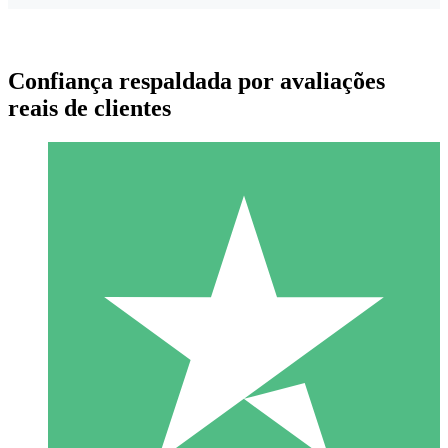
Confiança respaldada por avaliações
reais de clientes
Pacotes de Créditos Individuais
Pague conforme o uso com créditos de download. Sem
compromisso mensal.
1 Download
10
US$
00