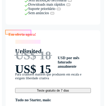
Sem atribuição necessária
Downloads mais rápidos
Suporte prioritário
Sem anúncios
Em oferta agora!
Em oferta agora!
Unlimited
US$ 18
USD por mês
faturado
US$ 15
anualmente
Para criadores maiores que produzem em escala e
exigem liberdade criativa
Teste gratuito de 7 dias
Tudo no Starter, mais: