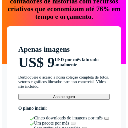
contadores de histórias com recursos
criativos que economizam até 76% em
tempo e orçamento.
Apenas imagens
US$ 9
USD por mês faturado
anualmente
Desbloqueie o acesso à nossa coleção completa de fotos,
vetores e gráficos liberados para uso comercial. Vídeo
não incluído.
Assine agora
O plano inclui:
Cinco downloads de imagens por mês
Um pacote por mês