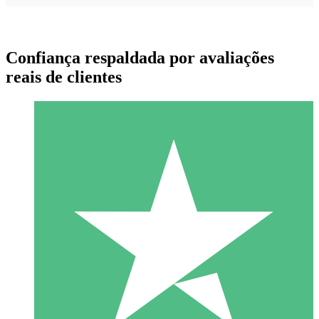
Confiança respaldada por avaliações
reais de clientes
Pacotes de Créditos Individuais
Pague conforme o uso com créditos de download. Sem
compromisso mensal.
1 Download
10
US$
00