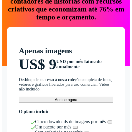
contadores de histórias com recursos
criativos que economizam até 76% em
tempo e orçamento.
Apenas imagens
US$ 9
USD por mês faturado
anualmente
Desbloqueie o acesso à nossa coleção completa de fotos,
vetores e gráficos liberados para uso comercial. Vídeo
não incluído.
Assine agora
O plano inclui:
Cinco downloads de imagens por mês
Um pacote por mês