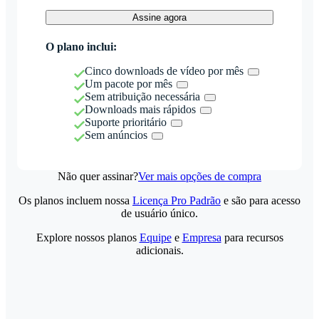
Assine agora
O plano inclui:
Cinco downloads de vídeo por mês
Um pacote por mês
Sem atribuição necessária
Downloads mais rápidos
Suporte prioritário
Sem anúncios
Não quer assinar?
Ver mais opções de compra
Os planos incluem nossa
Licença Pro Padrão
e são para acesso
de usuário único.
Explore nossos planos
Equipe
e
Empresa
para recursos
adicionais.